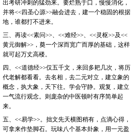
出考研冲刺的猛劲来。要烂熟于口，慢慢消化，
并将<<四圣心源>>融会进去，建一个稳固的根据
地，谁都打不进来。
三、再读<<素问>>、<<难经>>、<<灵枢>>及<<
黄元御解>>，奠一个深而宽广而厚的基础，这样
就可起万丈高楼。
四、<<道德经>>仅五千文，来回多耙几次，将历
代老解都看看。去名相，去二元对立，建立象的
概念，执大象，天下往。学会守静。观复，建立
一气流行观念。则庞杂的中医顿时有序简单起
来。
五、<<易学>>。拙文先天横图稍有，点滴心得，
可拿来作垫脚石。玩味八个基本卦象，用一元盈