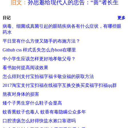
旧文：
孙思邈给现代人的忠告：“啬”者长生
日记
更多
病毒、细菌或真菌引起的眼睛疾病各有什么症状，有哪些眼
药水
平日里有什么方便又随手的布施方法？
Github css 样式丢失怎么办host在哪里
中小学生应该怎样更好地孝敬父母？
看书如何提高阅读效果
怎么得到支付宝拍福字福卡敬业福的获取方法
2017淘宝支付宝扫福在线福字互换交换买卖福字扫福qq群
熬夜对身体的损害
矮个子男生穿什么鞋子会显高
蚊香熏蚊子也毒人 蚊香有毒隐瞒公众多年
口腔溃疡怎么好得快盐水漱口靠谱吗