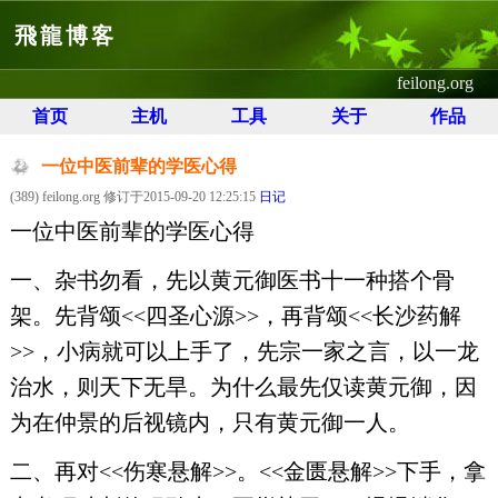
飛龍博客
feilong.org
首页
主机
工具
关于
作品
一位中医前辈的学医心得
(389) feilong.org 修订于2015-09-20 12:25:15
日记
一位中医前辈的学医心得
一、杂书勿看，先以黄元御医书十一种搭个骨
架。先背颂<<四圣心源>>，再背颂<<长沙药解
>>，小病就可以上手了，先宗一家之言，以一龙
治水，则天下无旱。为什么最先仅读黄元御，因
为在仲景的后视镜内，只有黄元御一人。
二、再对<<伤寒悬解>>。<<金匮悬解>>下手，拿