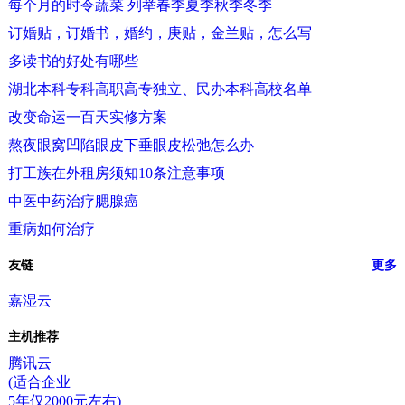
每个月的时令蔬菜 列举春季夏季秋季冬季
订婚贴，订婚书，婚约，庚贴，金兰贴，怎么写
多读书的好处有哪些
湖北本科专科高职高专独立、民办本科高校名单
改变命运一百天实修方案
熬夜眼窝凹陷眼皮下垂眼皮松弛怎么办
打工族在外租房须知10条注意事项
中医中药治疗腮腺癌
重病如何治疗
友链
更多
嘉湿云
主机推荐
腾讯云
(适合企业
5年仅2000元左右)