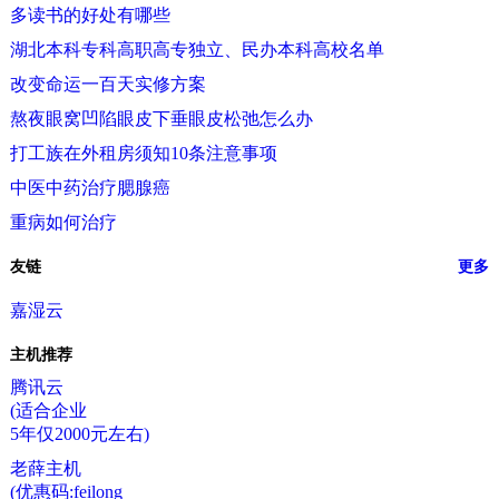
多读书的好处有哪些
湖北本科专科高职高专独立、民办本科高校名单
改变命运一百天实修方案
熬夜眼窝凹陷眼皮下垂眼皮松弛怎么办
打工族在外租房须知10条注意事项
中医中药治疗腮腺癌
重病如何治疗
友链
更多
嘉湿云
主机推荐
腾讯云
(适合企业
5年仅2000元左右)
老薛主机
(优惠码:feilong