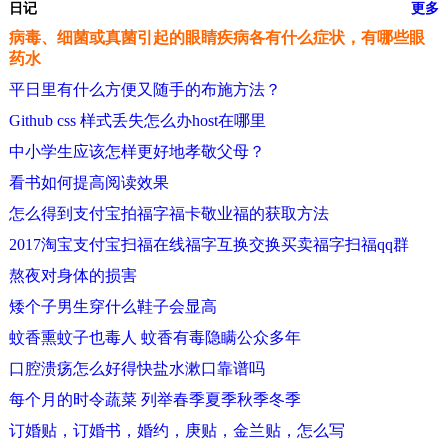
日记
更多
病毒、细菌或真菌引起的眼睛疾病各有什么症状，有哪些眼
药水
平日里有什么方便又随手的布施方法？
Github css 样式丢失怎么办host在哪里
中小学生应该怎样更好地孝敬父母？
看书如何提高阅读效果
怎么得到支付宝拍福字福卡敬业福的获取方法
2017淘宝支付宝扫福在线福字互换交换买卖福字扫福qq群
熬夜对身体的损害
矮个子男生穿什么鞋子会显高
蚊香熏蚊子也毒人 蚊香有毒隐瞒公众多年
口腔溃疡怎么好得快盐水漱口靠谱吗
每个月的时令蔬菜 列举春季夏季秋季冬季
订婚贴，订婚书，婚约，庚贴，金兰贴，怎么写