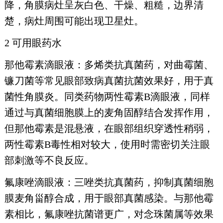
降，角膜病灶呈灰白色、干燥、粗糙，边界清
楚，病灶周围可能出现卫星灶。
2 可用眼药水
那他霉素滴眼液：多烯类抗真菌药，对曲霉菌、
镰刀菌等常见眼部致病真菌抗菌效果好，用于真
菌性角膜炎。同类药物两性霉素B滴眼液，同样
通过与真菌细胞膜上的麦角固醇结合发挥作用，
但那他霉素是混悬液，在眼部组织穿透性稍弱，
两性霉素B毒性相对较大，使用时需密切关注眼
部刺激等不良反应。
氟康唑滴眼液：三唑类抗真菌药，抑制真菌细胞
膜麦角甾醇合成，用于眼部真菌感染。与那他霉
素相比，氟康唑抗菌谱更广，对念珠菌属等效果