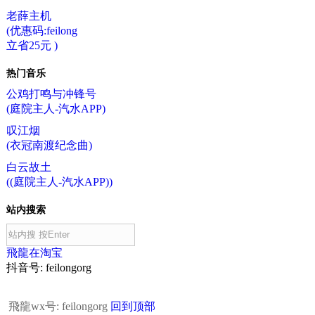
老薛主机
(优惠码:feilong
立省25元 )
热门音乐
公鸡打鸣与冲锋号
(庭院主人-汽水APP)
叹江烟
(衣冠南渡纪念曲)
白云故土
((庭院主人-汽水APP))
站内搜索
飛龍在淘宝
抖音号: feilongorg
飛龍wx号: feilongorg
回到顶部