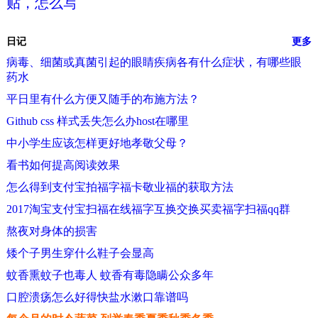
贴，怎么写
日记
更多
病毒、细菌或真菌引起的眼睛疾病各有什么症状，有哪些眼
药水
平日里有什么方便又随手的布施方法？
Github css 样式丢失怎么办host在哪里
中小学生应该怎样更好地孝敬父母？
看书如何提高阅读效果
怎么得到支付宝拍福字福卡敬业福的获取方法
2017淘宝支付宝扫福在线福字互换交换买卖福字扫福qq群
熬夜对身体的损害
矮个子男生穿什么鞋子会显高
蚊香熏蚊子也毒人 蚊香有毒隐瞒公众多年
口腔溃疡怎么好得快盐水漱口靠谱吗