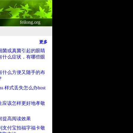
feilong.org
更多
细菌或真菌引起的眼睛
有什么症状，有哪些眼
有什么方便又随手的布
？
b css 样式丢失怎么办host
生应该怎样更好地孝敬
何提高阅读效果
到支付宝拍福字福卡敬