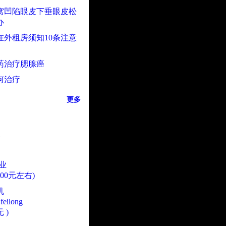
窝凹陷眼皮下垂眼皮松
办
在外租房须知10条注意
药治疗腮腺癌
何治疗
更多
业
000元左右)
机
eilong
 )