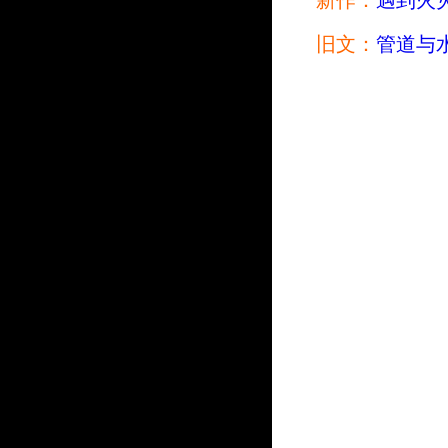
新作：
遇到火
旧文：
管道与