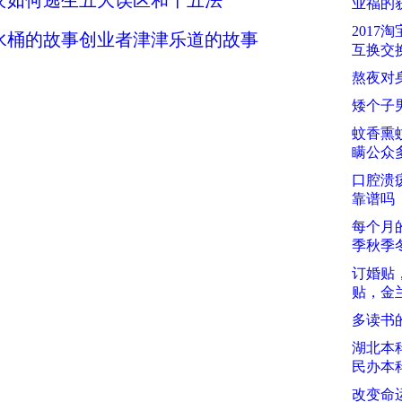
灾如何逃生五大误区和十五法
业福的
2017
水桶的故事创业者津津乐道的故事
互换交
熬夜对
矮个子
蚊香熏
瞒公众
口腔溃
靠谱吗
每个月
季秋季
订婚贴
贴，金
多读书
湖北本
民办本
改变命