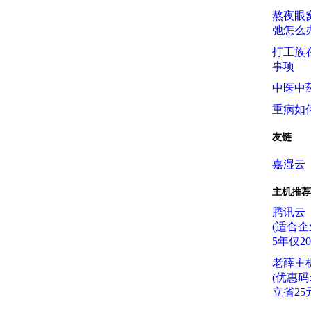
熬夜眼
弛怎么
打工族
事项
中医中
重病如
友链
嘉湿云
主机推荐
腾讯云
(适合企
5年仅2
老薛主
(优惠码:f
立省25元