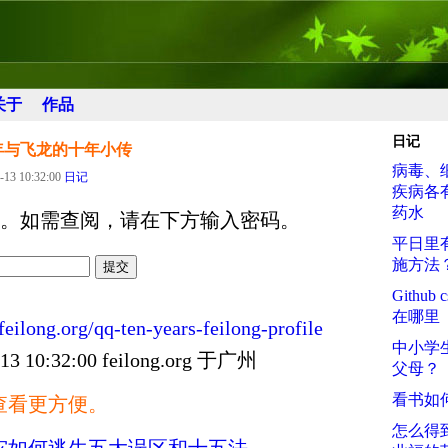
关于
作品
日记
年与飞龙的十年小传
病毒、
-13 10:32:00
日记
疾病各
药水
。如需查阅，请在下方输入密码。
平日里
施方法
Githu
在哪里
/feilong.org/qq-ten-years-feilong-profile
中小学
10:32:00 feilong.org 于广州
父母？
看书如
查看更方便。
怎么得