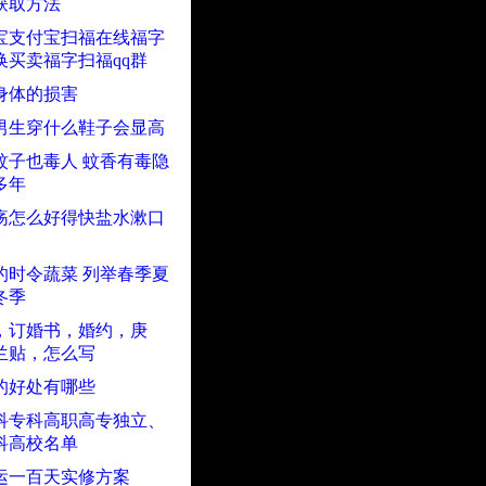
获取方法
淘宝支付宝扫福在线福字
换买卖福字扫福qq群
身体的损害
男生穿什么鞋子会显高
蚊子也毒人 蚊香有毒隐
多年
疡怎么好得快盐水漱口
的时令蔬菜 列举春季夏
冬季
，订婚书，婚约，庚
兰贴，怎么写
的好处有哪些
科专科高职高专独立、
科高校名单
运一百天实修方案