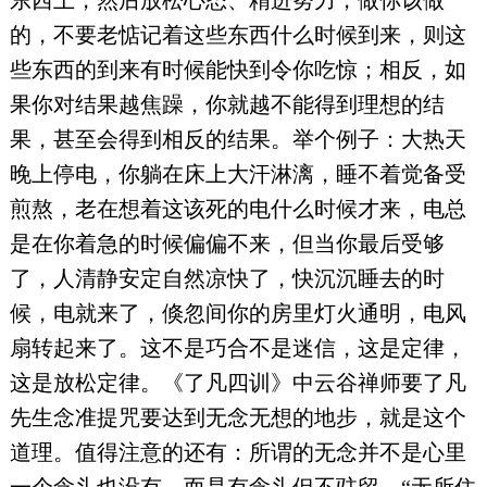
东西上，然后放松心态、精进努力，做你该做
的，不要老惦记着这些东西什么时候到来，则这
些东西的到来有时候能快到令你吃惊；相反，如
果你对结果越焦躁，你就越不能得到理想的结
果，甚至会得到相反的结果。举个例子：大热天
晚上停电，你躺在床上大汗淋漓，睡不着觉备受
煎熬，老在想着这该死的电什么时候才来，电总
是在你着急的时候偏偏不来，但当你最后受够
了，人清静安定自然凉快了，快沉沉睡去的时
候，电就来了，倏忽间你的房里灯火通明，电风
扇转起来了。这不是巧合不是迷信，这是定律，
这是放松定律。《了凡四训》中云谷禅师要了凡
先生念准提咒要达到无念无想的地步，就是这个
道理。值得注意的还有：所谓的无念并不是心里