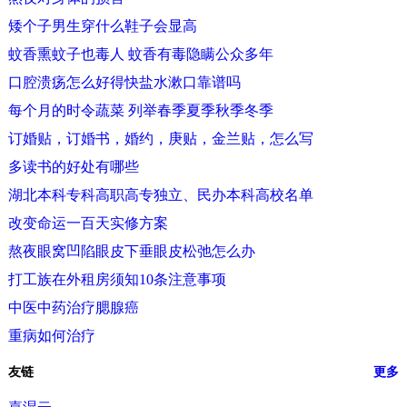
矮个子男生穿什么鞋子会显高
蚊香熏蚊子也毒人 蚊香有毒隐瞒公众多年
口腔溃疡怎么好得快盐水漱口靠谱吗
每个月的时令蔬菜 列举春季夏季秋季冬季
订婚贴，订婚书，婚约，庚贴，金兰贴，怎么写
多读书的好处有哪些
湖北本科专科高职高专独立、民办本科高校名单
改变命运一百天实修方案
熬夜眼窝凹陷眼皮下垂眼皮松弛怎么办
打工族在外租房须知10条注意事项
中医中药治疗腮腺癌
重病如何治疗
友链
更多