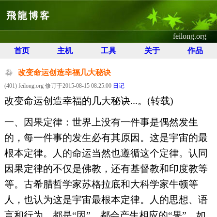
飛龍博客
feilong.org
首页
主机
工具
关于
作品
改变命运创造幸福几大秘诀
(401) feilong.org 修订于2015-08-15 08:25:00
日记
改变命运创造幸福的几大秘诀...。(转载)
一、因果定律：世界上没有一件事是偶然发生
的，每一件事的发生必有其原因。这是宇宙的最
根本定律。人的命运当然也遵循这个定律。认同
因果定律的不仅是佛教，还有基督教和印度教等
等。古希腊哲学家苏格拉底和大科学家牛顿等
人，也认为这是宇宙最根本定律。人的思想、语
言和行为，都是“因”，都会产生相应的“果”。如