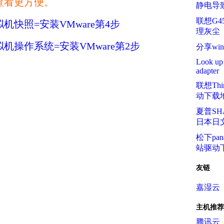
查看更方便。
静电导
联想G
机快照=安装VMware第4步
理灰尘
机操作系统=安装VMware第2步
分享wi
Look up 
adapter
联想Thin
动下载
夏普S
日本日
松下pa
站驱动
友链
嘉湿云
主机推荐
腾讯云