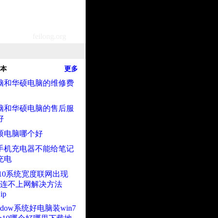
feilong.org
本
更多
脑和华硕电脑的维修费
脑和华硕电脑的售后服
好
硕电脑哪个好
手机充电器不能给笔记
充电
ow10系统宽度联网出现
错误连不上网解决方法
 ip
ndow系统好电脑装win7