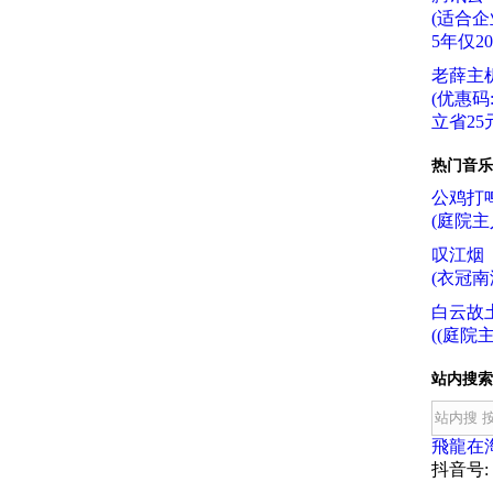
(适合企
5年仅2
老薛主
(优惠码:f
立省25元
热门音乐
公鸡打
(庭院主
叹江烟
(衣冠南
白云故
((庭院主
站内搜索
飛龍在
抖音号: f