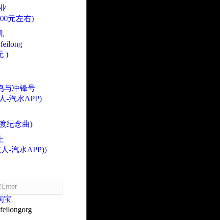
业
000元左右)
机
eilong
 )
鸣与冲锋号
人-汽水APP)
渡纪念曲)
土
人-汽水APP))
淘宝
eilongorg