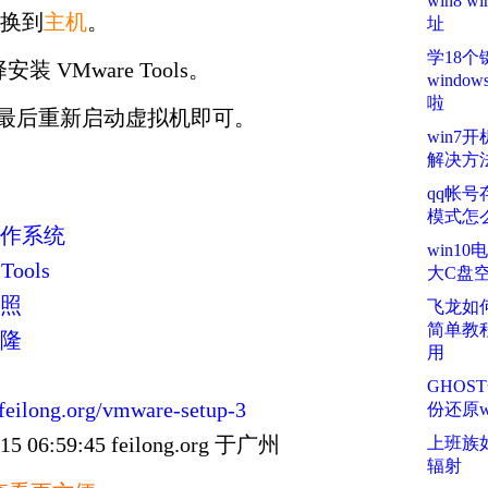
win8
换到
主机
。
址
学18
装 VMware Tools。
wind
啦
，最后重新启动虚拟机即可。
win7
解决方
qq帐
模式怎
作系统
win1
ools
大C盘
照
飞龙如何
简单教
隆
用
GHOS
/feilong.org/vmware-setup-3
份还原wi
06:59:45 feilong.org 于广州
上班族
辐射