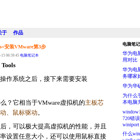
关于
作品
电脑笔记
ols=安装VMware第3步
华为电
-15 06:59:45
电脑笔记本
用对比
Tools
华为电
务哪家
操作系统之后，接下来需要安装
华为华
为什么
s是什么？它相当于VMware虚拟机的
主板芯
本电脑
动、鼠标驱动
。
wind
720
winiport
Tools后，可以极大提高虚拟机的性能，并且
什么wi
率设置任意大小，还可以使用鼠标直接