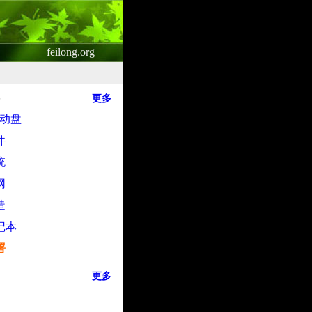
feilong.org
更多
启动盘
件
统
网
造
记本
署
更多