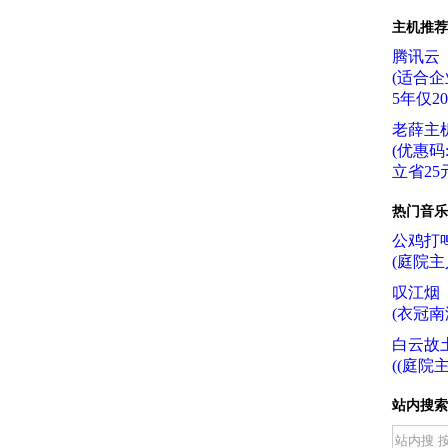
主机推荐
腾讯云
(适合企
5年仅2
老薛主
(优惠码:f
立省25元
热门音乐
公鸡打
(庭院主
叹江烟
(衣冠南
白云故
((庭院主
站内搜索