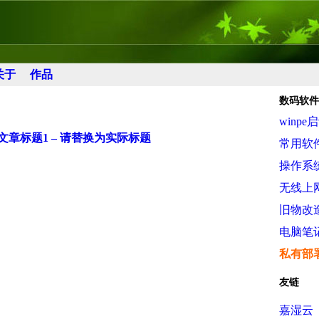
关于
作品
数码软件
winpe
章标题1 – 请替换为实际标题
常用软
操作系
无线上
旧物改
电脑笔
私有部
友链
嘉湿云