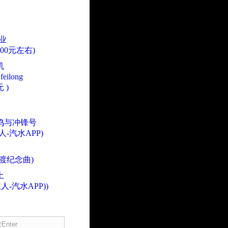
业
000元左右)
机
eilong
 )
鸣与冲锋号
人-汽水APP)
渡纪念曲)
土
人-汽水APP))