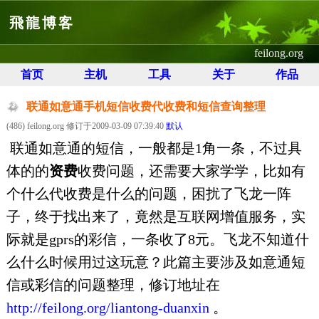
飛龍博客
feilong.org
首页
主机
工具
关于
作品
联通如意通手机短信收费代收费和短信查询整理
(486) feilong.org 修订于2009-03-09 07:39:40
默认
联通如意通的短信，一般都是1角一条，不过具
体的的
资费
收费问题，还需要大家学学，比如有
个什么代收费是什么的问题，困扰了飞龙一阵
子，终于找出来了，竟然是互联网增值服务，实
际就是gprs的彩信，一条收了8元。飞龙不知道什
么什么时候用过这玩意？此篇主要涉及如意通短
信或彩信的问题整理，修订地址在
http://feilong.org/liantong-duanxin
。