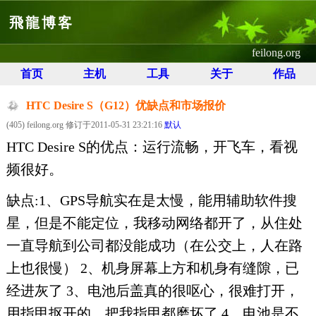
飛龍博客
feilong.org
首页
主机
工具
关于
作品
HTC Desire S（G12）优缺点和市场报价
(405) feilong.org 修订于2011-05-31 23:21:16
默认
HTC Desire S的优点：运行流畅，开飞车，看视
频很好。
缺点:1、GPS导航实在是太慢，能用辅助软件搜
星，但是不能定位，我移动网络都开了，从住处
一直导航到公司都没能成功（在公交上，人在路
上也很慢） 2、机身屏幕上方和机身有缝隙，已
经进灰了 3、电池后盖真的很呕心，很难打开，
用指甲抠开的，把我指甲都磨坏了 4、电池是不