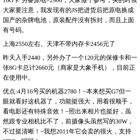
16G卡 另备原电=2900，大家做个参考，买的时候
大家要注意，我发现有的JS把进货后把原电换成
国产的杂牌电池，原装配件没有拆封，而且上面
有号码。
上海2550左右。天津不带内存卡2456元了
昨天入手2440，另外办了一个120元的保修卡和一
张8G卡总计2660元（商家是大象手机），目前正
在使用中。
优点:4月16号买的机器2780！~本来想买G7但一
眼就看好这机器了，功能挺强大，用着很顺手，
看电影还有特殊音效！~照出来相片也挺好，虽
然跟专业相机比不了，前摄像头虽然写的30W，
不过挺清晰！~我想2011年它会卖的很火，支持