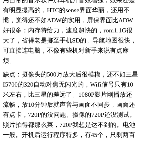
用自带的音乐软件加耳机开音效增强，效果还是
有明显提高的，HTC的sense界面华丽，还用不
惯，觉得还不如ADW的实用，屏保界面比ADW
好很多；内存特给力，速度超快的，rom1.1G很
大了，省得老是挪至手机SD的。导航地图很快，
可直接连电脑，不像有些机对新手来说有点麻
烦。
缺点：摄像头的500万放大后很模糊，还不如三星
I5700的320自动对焦无闪光的，Wifi信号只有10
米左右，比三星的差远了。1080P影片刚播放还
流畅，放10分钟后就声音与画面不同步，画面还
有点卡，720P的没问题。摄像的720P还没测试。
照片拍得都那么菜，720P我想是达不到的。电池
一般。开机后运行程序特多，有45个，只剩两百