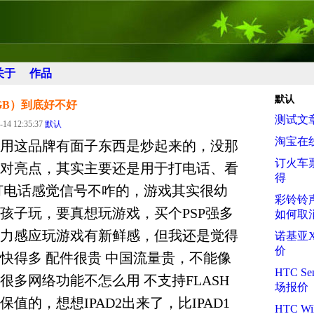
关于
作品
默认
16GB）到底好不好
测试文章
-14 12:35:37
默认
淘宝在
用这品牌有面子东西是炒起来的，没那
订火车
对亮点，其实主要还是用于打电话、看
得
打电话感觉信号不咋的，游戏其实很幼
彩铃铃
孩子玩，要真想玩游戏，买个PSP强多
如何取
力感应玩游戏有新鲜感，但我还是觉得
诺基亚
价
快得多 配件很贵 中国流量贵，不能像
HTC Se
很多网络功能不怎么用 不支持FLASH
场报价
值的，想想IPAD2出来了，比IPAD1
HTC Wi