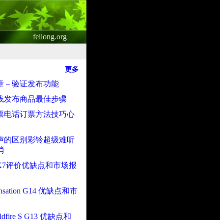
feilong.org
更多
 – 验证发布功能
线发布商品最佳步骤
票电话订票方法技巧心
声的区别彩铃超级难听
消
X7评价优缺点和市场报
nsation G14 优缺点和市
ldfire S G13 优缺点和