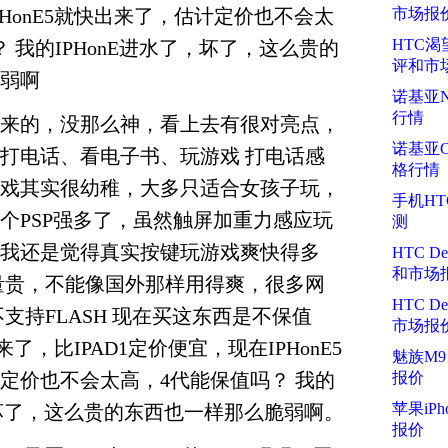
HonE5就快出来了，估计定价也不会太
市场报
HTC渴望
 我的IPHonE进水了，坏了，这么贵的
评和市
弱啊
诺基亚N
行情
来的，没那么神，看上去有很对亮点，
诺基亚C
打电话、看电子书、玩游戏 打电话感
格行情
戏其实很幼稚，大多只适合女孩子玩，
手机HTC
个PSP强多了，虽然触屏加重力感应玩
测
我还是觉得真实按键玩游戏爽快得多
HTC D
和市场
量贵，不能像国外那样用得爽，很多网
HTC D
支持FLASH 现在买这东西是不保值
市场报
来了，比IPAD1定价便宜，现在IPHonE5
魅族M9
定价也不会太高，4代能保值吗？ 我的
报价
苹果iPh
了，坏了，这么贵的东西也一样那么脆弱啊。
报价