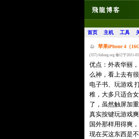
飛龍博客
首页
主机
工具
苹果iPhone 4（
(357) feilong.org 修订于2011-05
优点：外表华丽，
么神，看上去有很
电子书、玩游戏 
稚，大多只适合女
了，虽然触屏加重
真实按键玩游戏爽
国外那样用得爽，
现在买这东西是不保