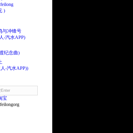
eilong
 )
鸣与冲锋号
人-汽水APP)
渡纪念曲)
土
人-汽水APP))
淘宝
eilongorg