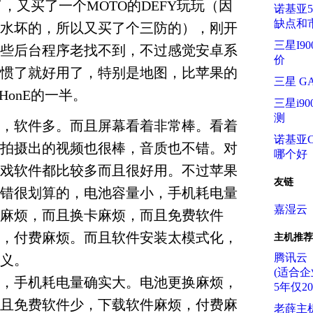
坏了，又买了一个MOTO的DEFY玩玩（因
诺基亚5
缺点和
水坏的，所以又买了个三防的），刚开
三星I9
些后台程序老找不到，不过感觉安卓系
价
惯了就好用了，特别是地图，比苹果的
三星 GA
HonE的一半。
三星i900
测
，软件多。而且屏幕看着非常棒。看着
诺基亚C
拍摄出的视频也很棒，音质也不错。对
哪个好
戏软件都比较多而且很好用。不过苹果
友链
错很划算的，电池容量小，手机耗电量
嘉湿云
麻烦，而且换卡麻烦，而且免费软件
，付费麻烦。而且软件安装太模式化，
主机推荐
腾讯云
义。
(适合企
，手机耗电量确实大。电池更换麻烦，
5年仅2
且免费软件少，下载软件麻烦，付费麻
老薛主