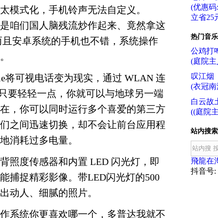
(优惠码:f
太模式化，手机铃声无法自定义。
立省25元
是咱们国人脑残流炒作起来、竟然拿这
热门音乐
而且安卓系统的手机也不错，系统操作
公鸡打
。
(庭院主
叹江烟
ceTime将可视电话变为现实，通过 WLAN 连
(衣冠南
e 4，只要轻轻一点，你就可以与地球另一端
白云故
在，你可以同时运行多个喜爱的第三方
((庭院主
们之间迅速切换，却不会让前台应用程
站内搜索
地消耗过多电量。
背照度传感器和内置 LED 闪光灯，即
飛龍在
抖音号: f
能捕捉精彩影像。带LED闪光灯的500
出动人、细腻的照片。
作系统你更喜欢哪一个，多普达我就不