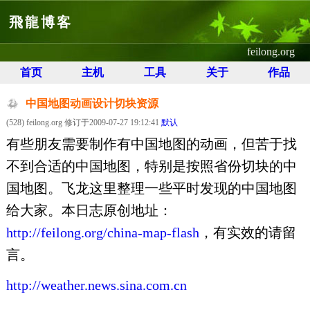
飛龍博客
feilong.org
首页
主机
工具
关于
作品
中国地图动画设计切块资源
(528) feilong.org 修订于2009-07-27 19:12:41
默认
有些朋友需要制作有中国地图的动画，但苦于找
不到合适的中国地图，特别是按照省份切块的中
国地图。飞龙这里整理一些平时发现的中国地图
给大家。本日志原创地址：
http://feilong.org/china-map-flash
，有实效的请留
言。
http://weather.news.sina.com.cn