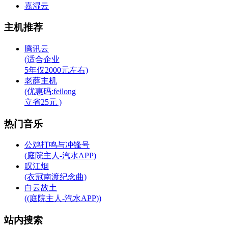
嘉湿云
主机推荐
腾讯云
(适合企业
5年仅2000元左右)
老薛主机
(优惠码:feilong
立省25元 )
热门音乐
公鸡打鸣与冲锋号
(庭院主人-汽水APP)
叹江烟
(衣冠南渡纪念曲)
白云故土
((庭院主人-汽水APP))
站内搜索