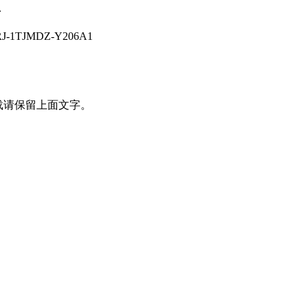
息
J-1TJMDZ-Y206A1
载请保留上面文字。