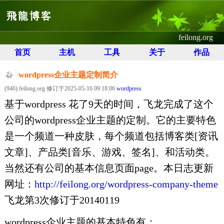
飛龍博客
feilong.org
首页
主机
工具
关于
作品
wordpress企业主题定制简介
(946) feilong.org 修订于2025-05-16 09:18:06
wordpress
基于wordpress 花了9天的时间，飞龙完成了这个
公司的wordpress企业主题的定制。它的主要特色
是一个频道一种皮肤，每个频道包括博客类[资讯
文章]、产品类[音乐、游戏、签名]、和活动类。
当然还有公司的基本信息页面page。本日志更新
网址：
http://feilong.org/wordpress-company-theme
飞龙第3次修订于20140119
wordpress企业主题的基本特色有：