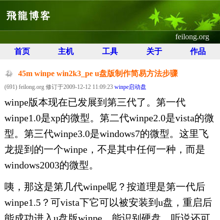
飛龍博客
feilong.org
首页
主机
工具
关于
作品
45m winpe win2k3_pe u盘版制作简易方法步骤
(691) feilong.org 修订于2009-12-12 11:09:23
winpe启动盘
winpe版本现在已发展到第三代了。第一代
winpe1.0是xp的微型。第二代winpe2.0是vista的微
型。第三代winpe3.0是windows7的微型。这里飞
龙提到的一个winpe，不是其中任何一种，而是
windows2003的微型。
咦，那这是第几代winpe呢？按道理是第一代后
winpe1.5？可vista下它可以被安装到u盘，重启后
能成功进入u盘版winpe，能识别硬盘，听说还可