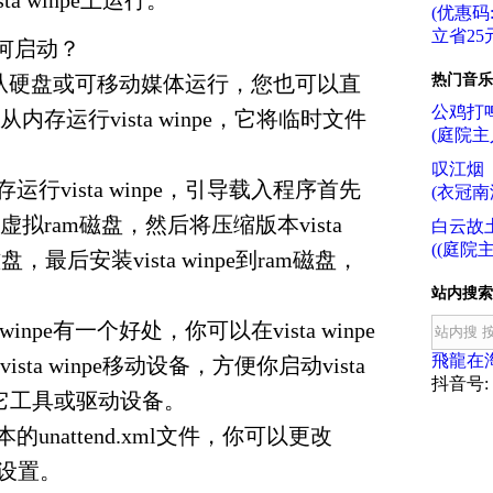
a winpe上运行。
(优惠码:f
立省25元
e如何启动？
npe可以从硬盘或可移动媒体运行，您也可以直
热门音乐
公鸡打
存运行vista winpe，它将临时文件
(庭院主
。
叹江烟
运行vista winpe，引导载入程序首先
(衣冠南
拟ram磁盘，然后将压缩版本vista
白云故
((庭院主
磁盘，最后安装vista winpe到ram磁盘，
e。
站内搜索
 winpe有一个好处，你可以在vista winpe
飛龍在
ta winpe移动设备，方便你启动vista
抖音号: f
其它工具或驱动设备。
的unattend.xml文件，你可以更改
启动设置。