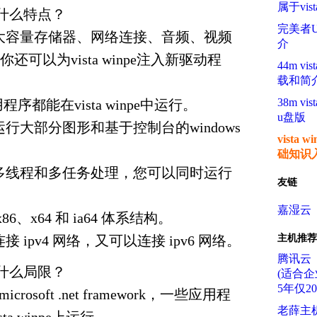
属于vista
e有什么特点？
完美者
npe支持大容量存储器、网络连接、音频、视频
介
可以为vista winpe注入新驱动程
44m v
载和简
38m v
用程序都能在vista winpe中运行。
u盘版
pe可以运行大部分图形和基于控制台的windows
vista w
础知识
npe支持多线程和多任务处理，您可以同时运行
友链
嘉湿云
持 x86、x64 和 ia64 体系结构。
e可以连接 ipv4 网络，又可以连接 ipv6 网络。
主机推荐
腾讯云
e有什么局限？
(适合企
5年仅2
 microsoft .net framework，一些应用程
老薛主