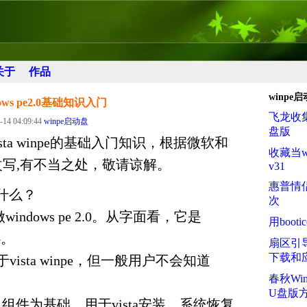
关于
作品
winpe
ndows pe2.0基础知识入门
飞龙收集
-14 04:09:44
winpe启动盘
盘版
ta winpe的基础入门知识，根据微软和
收藏当wi
料改写,有不当之处，敬请谅解。
v31
惠普情
e是什么？
次
又叫做windows pe 2.0。从字面看，它是
用boot
心。
扇区引导
下载和
赖于vista winpe，但一般用户不会知道
春秋Wi
在。
U盘版
e以vist 组件为基础，用于vista安装、系统恢复