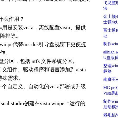
飞龙整理
法
金士顿
e有什么作用？
士顿4g
e主要作用是安装vista，离线配置vista、提供
富士通f
障排除。
址
a winpe代替ms-dos引导盘视窗下更便捷
制作wi
作。
allhi
U盘版
盘分区，包括 ntfs 文件系统分区。
整理wi
自定义组件、驱动程序和语言添加到vista
标签
足特殊需求。
南狮王wi
成一个自定义、自动化的vista部署或升级
MG pe
Vista系
制作wi
ual studio创建在vista winpe上运行的
启动模
老毛桃W