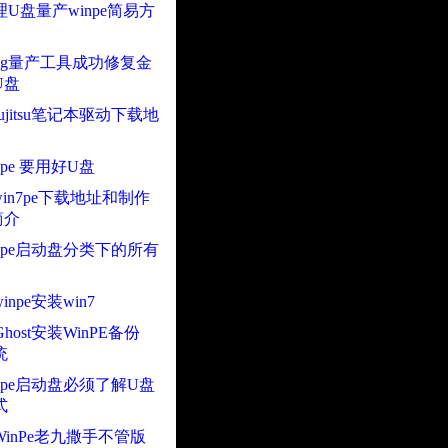
U盘量产winpe简易方
4g量产工具成功修复金
U盘
ujitsu笔记本驱动下载地
npe 要用好U盘
gh win7pe下载地址和制作
简介
npe启动盘分类下的所有
npe安装win7
 Ghost安装WinPE备份
统
npe启动盘必须了解U盘
式
inPe老九撒手不管版