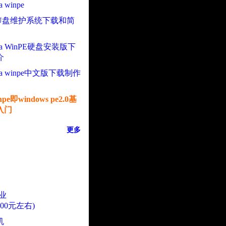
 winpe
U盘维护系统下载和简
ista WinPE硬盘安装版下
介
ista winpe中文版下载制作
inpe即windows pe2.0基
入门
更多
业
000元左右)
机