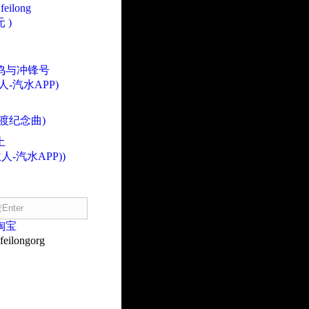
eilong
 )
鸣与冲锋号
人-汽水APP)
渡纪念曲)
土
人-汽水APP))
淘宝
eilongorg