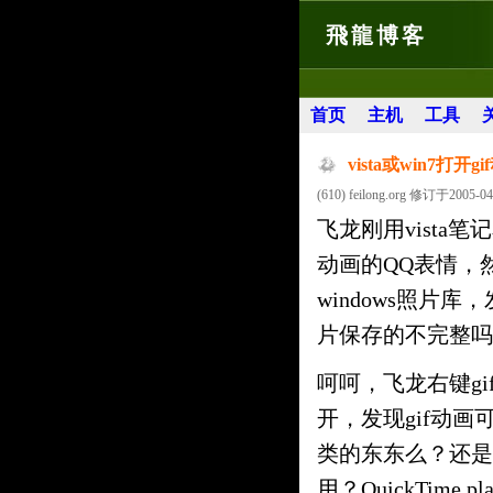
飛龍博客
首页
主机
工具
vista或win7打
(610) feilong.org 修订于2005-04
飞龙刚用vista
动画的QQ表情，然
windows照片
片保存的不完整吗
呵呵，飞龙右键gif动画
开，发现gif动画
类的东东么？还是觉得怕
用？QuickTime 