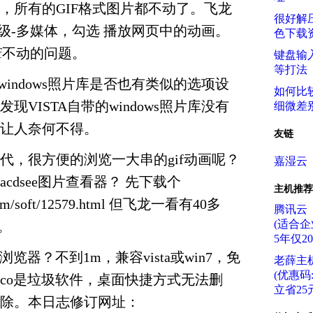
，所有的GIF格式图片都不动了。飞龙
很好解压
选项-高级-多媒体，勾选 播放网页中的动画。
色下载
f不动的问题。
键盘输
等打法
的windows照片库是否也有类似的选项设
如何比
现VISTA自带的windows照片库没有
细微差
让人奈何不得。
友链
时代，很方便的浏览一大串的gif动画呢？
嘉湿云
cdsee图片查看器？ 先下载个
主机推荐
om/soft/12579.html 但飞龙一看有40多
腾讯云
(适合企
。
5年仅2
片浏览器？
不到1m，兼容vista或win7，免
老薛主
(优惠码:f
oco是垃圾软件，桌面快捷方式无法删
立省25元
除。本日志修订网址：