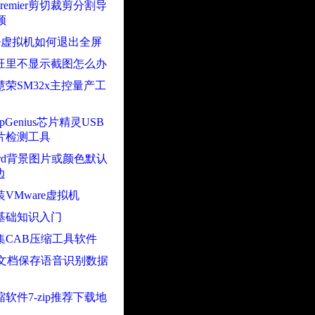
remier剪切裁剪分割导
频
re虚拟机如何退出全屏
旺里不显示截图怎么办
荣SM32x主控量产工
pGenius芯片精灵USB
片检测工具
rd背景图片或颜色默认
边
VMware虚拟机
基础知识入门
集CAB压缩工具软件
D文档保存语音识别数据
软件7-zip推荐下载地