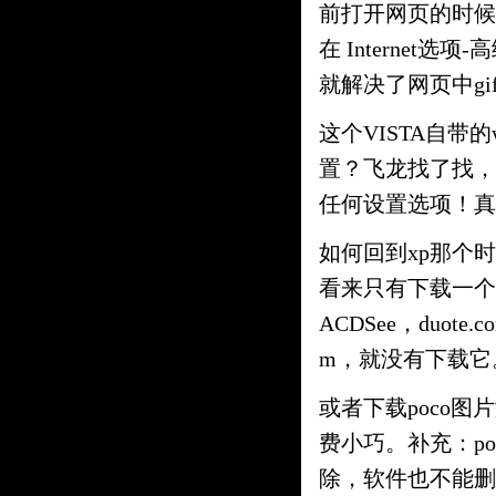
前打开网页的时候
在 Internet
就解决了网页中gi
这个VISTA自带
置？飞龙找了找，发
任何设置选项！真
如何回到xp那个
看来只有下载一个a
ACDSee，duote.c
m，就没有下载它
或者下载poco图
费小巧。补充：p
除，软件也不能删