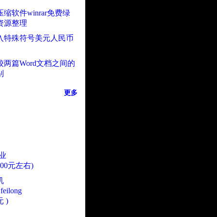
缩软件winrar免费绿
资源整理
入特殊符号美元人民币
较两篇Word文档之间的
别
更多
业
000元左右)
机
eilong
 )