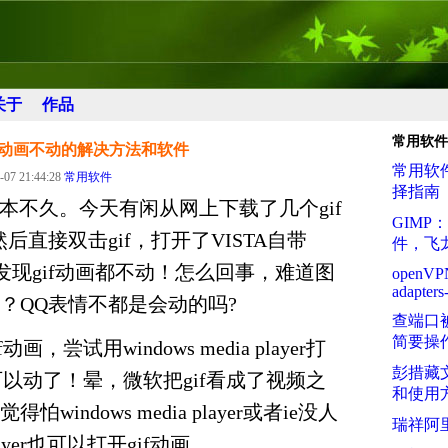
关于
作品
常用软件
开gif动画不动的解决方法和软件
常用软
-07 21:44:28
常用软件
择指南
笔记本不久。今天有闲从网上下载了几个gif
GIM
后直接双击gif，打开了VISTA自带
件，飞
库，发现gif动画都不动！怎么回事，难道图
openVP
adapters
？QQ表情不都是会动的吗?
查端口
简要操
，尝试用windows media player打
彭措藏
可以动了！晕，微软把gif看成了视频之
和使用
windows media player或者ie没人
瑞祥阿
player也可以打开gif动画。