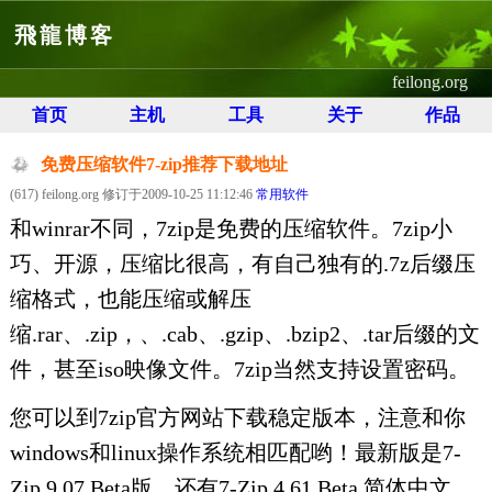
飛龍博客
feilong.org
首页
主机
工具
关于
作品
免费压缩软件7-zip推荐下载地址
(617) feilong.org 修订于2009-10-25 11:12:46
常用软件
和winrar不同，7zip是免费的压缩软件。7zip小
巧、开源，压缩比很高，有自己独有的.7z后缀压
缩格式，也能压缩或解压
缩.rar、.zip，、.cab、.gzip、.bzip2、.tar后缀的文
件，甚至iso映像文件。7zip当然支持设置密码。
您可以到7zip官方网站下载稳定版本，注意和你
windows和linux操作系统相匹配哟！最新版是7-
Zip 9.07 Beta版，还有7-Zip 4.61 Beta 简体中文