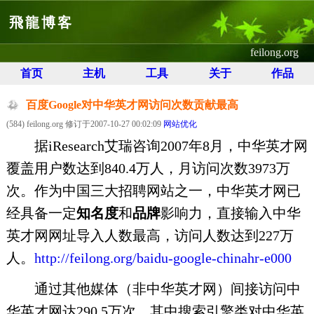
飛龍博客
feilong.org
首页
主机
工具
关于
作品
百度Google对中华英才网访问次数贡献最高
(584) feilong.org 修订于2007-10-27 00:02:09
网站优化
据iResearch艾瑞咨询2007年8月，中华英才网
覆盖用户数达到840.4万人，月访问次数3973万
次。作为中国三大招聘网站之一，中华英才网已
经具备一定
知名度
和
品牌
影响力，直接输入中华
英才网网址导入人数最高，访问人数达到227万
人。
http://feilong.org/baidu-google-chinahr-e000
通过其他媒体（非中华英才网）间接访问中
华英才网达290.5万次，其中搜索引擎类对中华英