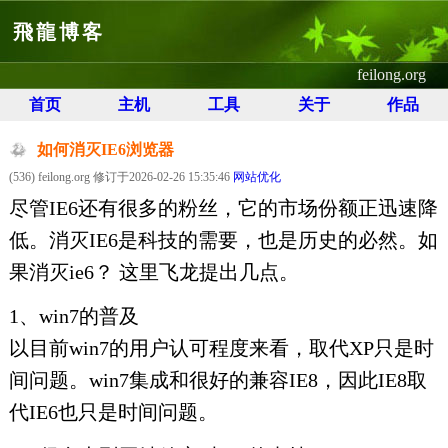
飛龍博客
feilong.org
首页
主机
工具
关于
作品
如何消灭IE6浏览器
(536) feilong.org 修订于2026-02-26 15:35:46
网站优化
尽管IE6还有很多的粉丝，它的市场份额正迅速降
低。消灭IE6是科技的需要，也是历史的必然。如
果消灭ie6？ 这里飞龙提出几点。
1、win7的普及
以目前win7的用户认可程度来看，取代XP只是时
间问题。win7集成和很好的兼容IE8，因此IE8取
代IE6也只是时间问题。