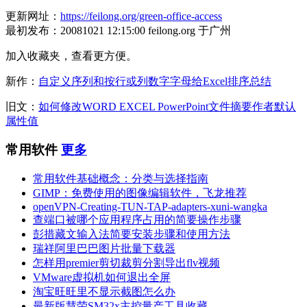
更新网址：
https://feilong.org/green-office-access
最初发布：20081021 12:15:00 feilong.org 于广州
加入收藏夹，查看更方便。
新作：
自定义序列和按行或列数字字母给Excel排序总结
旧文：
如何修改WORD EXCEL PowerPoint文件摘要作者默认
属性值
常用软件
更多
常用软件基础概念：分类与选择指南
GIMP：免费使用的图像编辑软件，飞龙推荐
openVPN-Creating-TUN-TAP-adapters-xuni-wangka
查端口被哪个应用程序占用的简要操作步骤
彭措藏文输入法简要安装步骤和使用方法
瑞祥阿里巴巴图片批量下载器
怎样用premier剪切裁剪分割导出flv视频
VMware虚拟机如何退出全屏
淘宝旺旺里不显示截图怎么办
最新版慧荣SM32x主控量产工具收藏