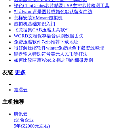
绿色ChipGenius芯片精灵USB主控芯片检测工具
打印word背景图片或颜色默认留有白边
怎样安装VMware虚拟机
虚拟机基础知识入门
飞龙搜集CAB压缩工具软件
WORD文档保存语音识别数据丢失
免费压缩软件7-zip推荐下载地址
很好解压缩软件winrar免费绿色下载资源整理
键盘输入特殊符号美元人民币等打法
如何比较两篇Word文档之间的细微差别
友链
更多
嘉湿云
主机推荐
腾讯云
(适合企业
5年仅2000元左右)