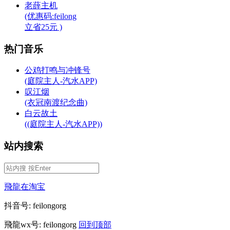
老薛主机
(优惠码:feilong
立省25元 )
热门音乐
公鸡打鸣与冲锋号
(庭院主人-汽水APP)
叹江烟
(衣冠南渡纪念曲)
白云故土
((庭院主人-汽水APP))
站内搜索
飛龍在淘宝
抖音号: feilongorg
飛龍wx号: feilongorg
回到顶部