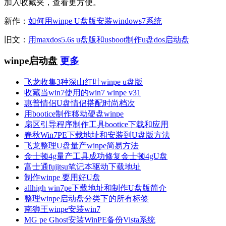
加入收藏夹，查看更方便。
新作：
如何用winpe U盘版安装windows7系统
旧文：
用maxdos5.6s u盘版和usboot制作u盘dos启动盘
winpe启动盘
更多
飞龙收集3种深山红叶winpe u盘版
收藏当win7使用的win7 winpe v31
惠普情侣U盘情侣搭配时尚档次
用bootice制作移动硬盘winpe
扇区引导程序制作工具bootice下载和应用
春秋Win7PE下载地址和安装到U盘版方法
飞龙整理U盘量产winpe简易方法
金士顿4g量产工具成功修复金士顿4gU盘
富士通fujitsu笔记本驱动下载地址
制作winpe 要用好U盘
allhigh win7pe下载地址和制作U盘版简介
整理winpe启动盘分类下的所有标签
南狮王winpe安装win7
MG pe Ghost安装WinPE备份Vista系统