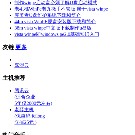
制作winpe启动盘必须了解U盘启动模式
老毛桃WinPe老九撒手不管版 属于vista winpe
完美者U盘维护系统下载和简介
44m vista WinPE硬盘安装版下载和简介
38m vista winpe中文版下载制作u盘版
vista winpe即windows pe2.0基础知识入门
友链
更多
嘉湿云
主机推荐
腾讯云
(适合企业
5年仅2000元左右)
老薛主机
(优惠码:feilong
立省25元 )