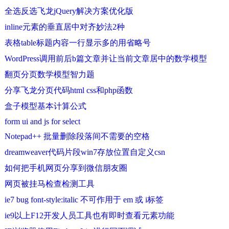
全选反选飞龙jQuery解决方案优化版
inline元素的垂直居中对齐妙法2种
表格table标题内容一行显示多的用省略号
WordPress调用前后b篇文章并让当前文章居中的数学模型
翻页分页数学模型智力题
分享飞龙分页代码html css和php函数
盒子模型基本计算公式
form ui and js for select
Notepad++ 批量删除段落间不需要的空格
dreamweaver代码片段win7存放位置自定义csn
如何把手机网页分享到微信朋友圈
网页被挂马检查检测工具
ie7 bug font-style:italic 不可作用于 em 或 i标签
ie9以上F12开发人员工具也有即时查看元素功能