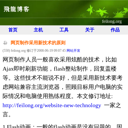
飛龍博客
feilong.org
首页
主机
工具
关于
作品
网页制作采用新技术的原则
(550) feilong.org 修订于2008-06-19 09:07:45
网站开发
网页制作人员一般喜欢采用炫酷的技术，比如
Ajax即时刷新功能，flash整站制作，回复盖楼
等。这些技术不能说不好，但是采用新技术要考
虑网站兼容主流浏览器，照顾目标用户电脑的实
际情况和电脑使用熟练程度。本文修订地址:
http://feilong.org/website-new-technology
一家之
言。
1.Flash动画：一般的flash动画是没有问题的，因