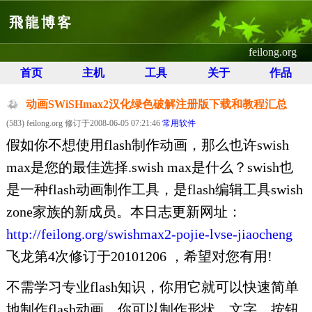
飛龍博客
feilong.org
首页
主机
工具
关于
作品
动画SWiSHmax2汉化绿色破解注册版下载和教程汇总
(583) feilong.org 修订于2008-06-05 07:21:46
常用软件
假如你不想使用flash制作动画，那么也许swish
max是您的最佳选择.swish max是什么？swish也
是一种flash动画制作工具，是flash编辑工具swish
zone家族的新成员。本日志更新网址：
http://feilong.org/swishmax2-pojie-lvse-jiaocheng
飞龙第4次修订于20101206 ，希望对您有用!
不需学习专业flash知识，你用它就可以快速简单
地制作flash动画。你可以制作形状、文字、按钮