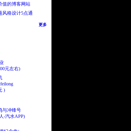
价值的博客网站
题风格设计5点通
更多
业
000元左右)
机
eilong
 )
鸣与冲锋号
人-汽水APP)