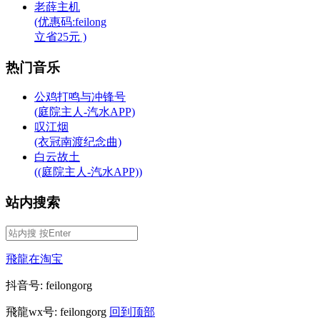
老薛主机
(优惠码:feilong
立省25元 )
热门音乐
公鸡打鸣与冲锋号
(庭院主人-汽水APP)
叹江烟
(衣冠南渡纪念曲)
白云故土
((庭院主人-汽水APP))
站内搜索
飛龍在淘宝
抖音号: feilongorg
飛龍wx号: feilongorg
回到顶部