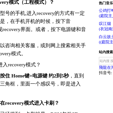
overy模式（工程模式）？
热门音乐
公鸡打
号的手机,进入recovery的方式有一定
(庭院主
是，在手机开机的时候，按下音
叹江烟
现recovery界面。或者，按下电源键和音
(衣冠南
白云故
((庭院主
以咨询相关客服，或到网上搜索相关手
站内搜索
very模式。
入recovery模式？
飛龍在
抖音号: f
按住 Home键+电源键 约2到5秒
，直到
三角框，里面一个感叹号，即是进入
在
recovery模式
进入
卡刷
？