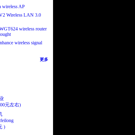
a wireless AP
2 Wireless LAN 3.0
 WGT624 wireless router
bought
nhance wireless signal
更多
业
000元左右)
机
eilong
 )