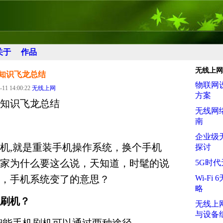
关于
作品
无线上网
知识飞龙总结
物联网
-11 14:00:22
无线上网
方案
知识飞龙总结
无线网
南
企业级
机,就是重装手机操作系统，换个手机
探讨
家为什么要这么说，天知道，时髦的说
5G时
，手机系统变了的意思？
Wi-F
略
刷机？
无线上
与设备