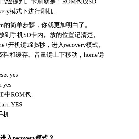
已经提到。卡刷就是：ROM包放SD
very模式下进行刷机。
om的简单步骤，你就更加明白了。
，放到手机SD卡内。放的位置记清楚。
e+开机键2到5秒，进入recovery模式。
资料和缓存。音量键上下移动，home键
eset yes
n yes
D中ROM包。
Dcard YES
手机
recovery模式？