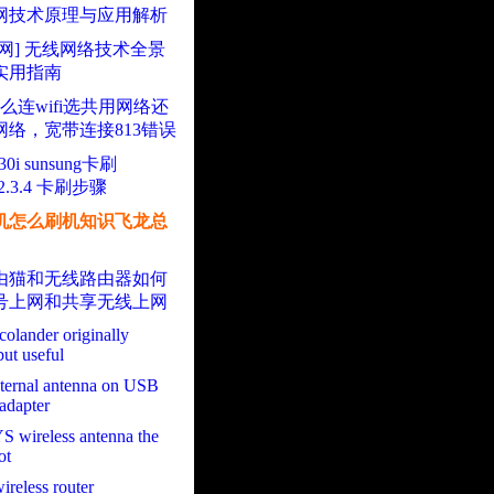
网技术原理与应用解析
网] 无线网络技术全景
实用指南
0怎么连wifi选共用网络还
网络，宽带连接813错误
0i sunsung卡刷
d2.3.4 卡刷步骤
机怎么刷机知识飞龙总
由猫和无线路由器如何
号上网和共享无线上网
colander originally
but useful
external antenna on USB
 adapter
 wireless antenna the
ot
ireless router