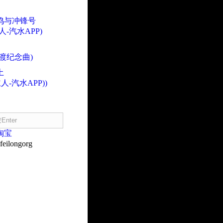
鸣与冲锋号
人-汽水APP)
渡纪念曲)
土
人-汽水APP))
淘宝
eilongorg