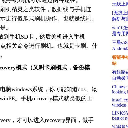
智能手机刷机可以通过两种途径。
无线上
刷机精灵之类软件，数据线与手机连
[无线上
示进行傻瓜式刷机操作。也就是线刷。
解析与
是。
win1
是专用
先放到手机SD卡，然后关机进入手机
三星s583
，然后点相关命令进行刷机。也就是卡刷。什
Androi
。
智能手
结
covery模式（又叫卡刷模式，备份模
有线路
自动拨
Chinese 
脑windows系统，你可能知道dos、矮
looking 
inPE。手机recovery模式就类似的工
install 
wireless
LINKSYS
best or n
very，才可以进入recovery界面，做手
what is w