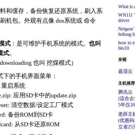
What is 
料和缓存，备份恢复还原系统，刷入系
WN111 V
机包。外观有点像 dos系统或 命令
driver
Netgear
feilong 
ry模式
：是可维护手机系统的模式。
也叫
how to e
6to10
模式
。
友链
wnloading 也叫 挖煤模式）
嘉湿云
y模式下的手机界面菜单：
主机推荐
ow: 重启系统
腾讯云
ate.zip: 应用SD卡中的update.zip
(适合企
ory reset: 清空数据/设定工厂模式
5年仅2
sdcard: 备份ROM到SD卡
老薛主
(优惠码:f
m sdcard: 从SD卡还原ROM
立省25元