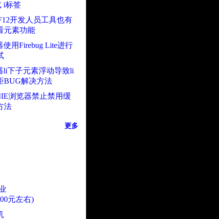
或 i标签
上F12开发人员工具也有
看元素功能
使用Firebug Lite进行
试
器li下子元素浮动导致li
距BUG解决方法
ox和IE浏览器禁止禁用缓
方法
更多
业
000元左右)
机