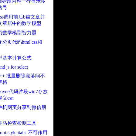
ble标题内容一行显示多
略号
Press调用前后b篇文章并
文章居中的数学模型
页数学模型智力题
分页代码html css和
型基本计算公式
nd js for select
pad++ 批量删除段落间不
空格
weaver代码片段win7存放
义csn
手机网页分享到微信朋
挂马检查检测工具
 font-style:italic 不可作用