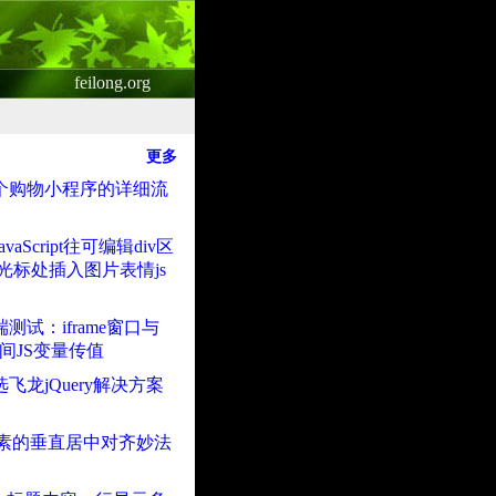
feilong.org
更多
个购物小程序的详细流
vaScript往可编辑div区
v光标处插入图片表情js
测试：iframe窗口与
t之间JS变量传值
飞龙jQuery解决方案
ne元素的垂直居中对齐妙法