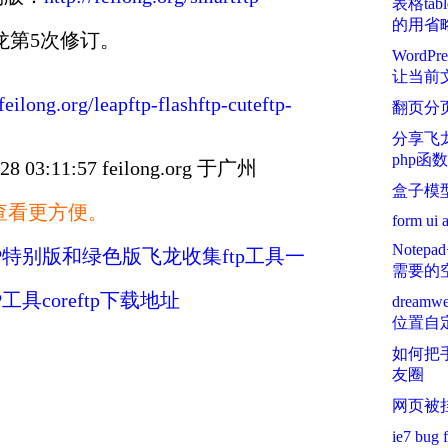
表格ta
的用省
飞龙第5次修订。
Word
让当前
/feilong.org/leapftp-flashftp-cuteftp-
翻页分
分享飞龙
php函数
03:11:57 feilong.org 于广州
盒子模
查看更方便。
form ui a
Note
FTP特别版和绿色版飞龙收集ftp工具一
需要的
工具coreftp下载地址
dream
位置自定
如何把
友圈
网页被
ie7 bug