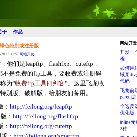
关于
作品
网站开发
客绿色特别或注册版
开发一
-28 15:11:57
网站开发
程
们是leapftp、flashfxp、cuteftp，
如何用Ja
他们都不是免费的ftp工具，要收费或注册码
域某di
代码
称为“
收费ftp工具四剑客
”。这里飞龙收
飞龙前端
特别版、破解版，给朋友们备用。
paren
别版：
http://feilong.org/leapftp
全选反选
优化版
特别版：
http://feilong.org/flashfxp
inli
别版：
http://feilong.org/cuteftp
2种
特别版：
http://feilong.org/smartftp