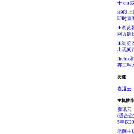
于 em 
ie9以
即时查
IE浏览器
网页调
IE浏览
出现间
firef
存三种
友链
嘉湿云
主机推荐
腾讯云
(适合企
5年仅2
老薛主