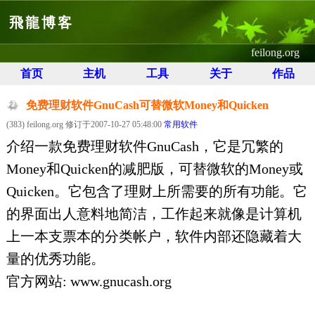
飛龍博客
feilong.org
首页
主机
工具
关于
作品
免费理财软件GnuCash可替微软Money和Quicken
(383) feilong.org 修订于2007-10-27 05:48:00
常用软件
介绍一款免费理财软件GnuCash，它是冗繁的
Money和Quicken的减肥版，可替微软的Money或
Quicken。它包含了理财上所需要的所有功能。它
的界面出人意料地简洁，工作起来就像是计算机
上一本支票本的分类帐户，软件内部还隐藏着大
量的优秀功能。
官方网站: www.gnucash.org