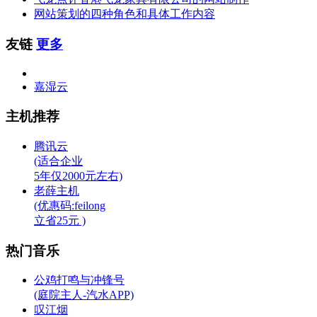
网站策划的四种角色和具体工作内容
友链
更多
嘉湿云
主机推荐
腾讯云
(适合企业
5年仅2000元左右)
老薛主机
(优惠码:feilong
立省25元 )
热门音乐
公鸡打鸣与冲锋号
(庭院主人-汽水APP)
叹江烟