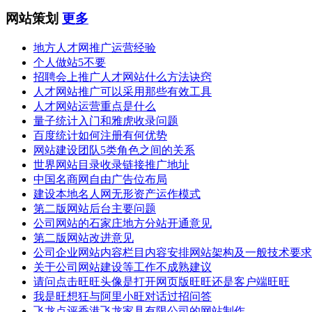
网站策划
更多
地方人才网推广运营经验
个人做站5不要
招聘会上推广人才网站什么方法诀窍
人才网站推广可以采用那些有效工具
人才网站运营重点是什么
量子统计入门和雅虎收录问题
百度统计如何注册有何优势
网站建设团队5类角色之间的关系
世界网站目录收录链接推广地址
中国名商网自由广告位布局
建设本地名人网无形资产运作模式
第二版网站后台主要问题
公司网站的石家庄地方分站开通意见
第二版网站改进意见
公司企业网站内容栏目内容安排网站架构及一般技术要求
关于公司网站建设等工作不成熟建议
请问点击旺旺头像是打开网页版旺旺还是客户端旺旺
我是旺想狂与阿里小旺对话过招问答
飞龙点评香港飞龙家具有限公司的网站制作