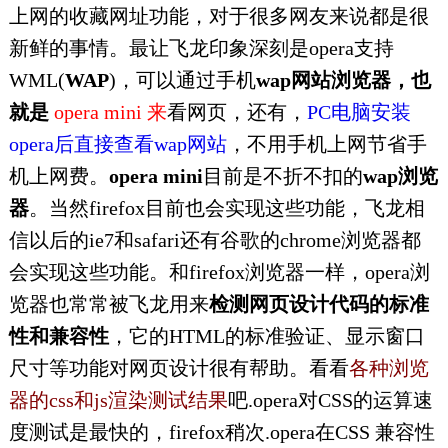
上网的收藏网址功能，对于很多网友来说都是很
新鲜的事情。最让飞龙印象深刻是opera支持
WML(
WAP
)，可以通过手机
wap网站浏览器，也
就是
opera mini 来
看网页，还有，
PC电脑安装
opera后直接查看wap网站
，不用手机上网节省手
机上网费。
opera mini
目前是不折不扣的
wap浏览
器
。当然firefox目前也会实现这些功能，飞龙相
信以后的ie7和safari还有谷歌的chrome浏览器都
会实现这些功能。和firefox浏览器一样，opera浏
览器也常常被飞龙用来
检测网页设计代码的标准
性和兼容性
，它的HTML的标准验证、显示窗口
尺寸等功能对网页设计很有帮助。看看
各种浏览
器的css和js渲染测试结果
吧.opera对CSS的运算速
度测试是最快的，firefox稍次.opera在CSS 兼容性