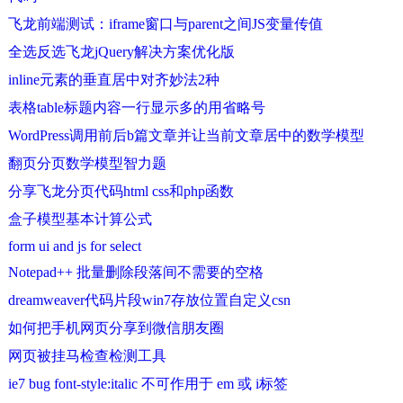
飞龙前端测试：iframe窗口与parent之间JS变量传值
全选反选飞龙jQuery解决方案优化版
inline元素的垂直居中对齐妙法2种
表格table标题内容一行显示多的用省略号
WordPress调用前后b篇文章并让当前文章居中的数学模型
翻页分页数学模型智力题
分享飞龙分页代码html css和php函数
盒子模型基本计算公式
form ui and js for select
Notepad++ 批量删除段落间不需要的空格
dreamweaver代码片段win7存放位置自定义csn
如何把手机网页分享到微信朋友圈
网页被挂马检查检测工具
ie7 bug font-style:italic 不可作用于 em 或 i标签