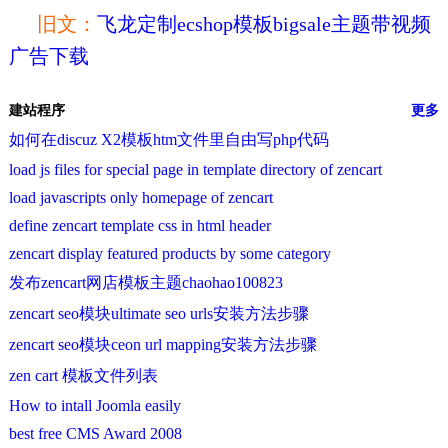
旧文：
飞龙定制ecshop模板bigsale主题带视频
广告下载
建站程序
更多
如何在discuz X2模板htm文件里自由写php代码
load js files for special page in template directory of zencart
load javascripts only homepage of zencart
define zencart template css in html header
zencart display featured products by some category
发布zencart网店模板主题chaohao100823
zencart seo模块ultimate seo urls安装方法步骤
zencart seo模块ceon url mapping安装方法步骤
zen cart 模板文件列表
How to intall Joomla easily
best free CMS Award 2008