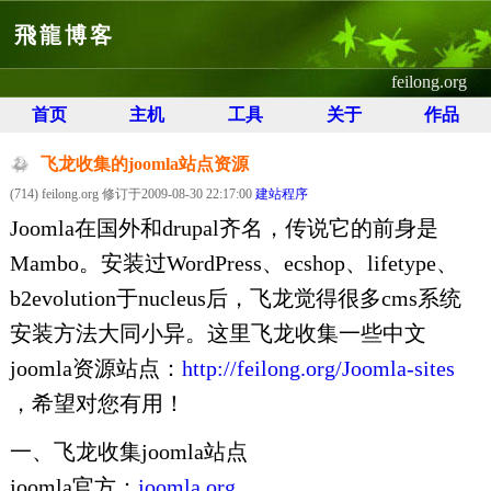
飛龍博客
feilong.org
首页
主机
工具
关于
作品
飞龙收集的joomla站点资源
(714) feilong.org 修订于2009-08-30 22:17:00
建站程序
Joomla在国外和drupal齐名，传说它的前身是
Mambo。安装过WordPress、ecshop、lifetype、
b2evolution于nucleus后，飞龙觉得很多cms系统
安装方法大同小异。这里飞龙收集一些中文
joomla资源站点：
http://feilong.org/Joomla-sites
，希望对您有用！
一、飞龙收集joomla站点
joomla官方：
joomla.org