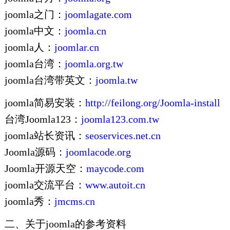
joomla之门：
joomlagate.com
joomla中文：
joomla.cn
joomla人：
joomlar.cn
joomla台湾：
joomla.org.tw
joomla台湾带英文：
joomla.tw
joomla简易安装：
http://feilong.org/Joomla-install
台湾Joomla123：
joomla123.com.tw
joomla站长资讯：
seoservices.net.cn
Joomla源码：
joomlacode.org
Joomla开源天空：
maycode.com
joomla交流平台：
www.autoit.cn
joomla秀：
jmcms.cn
二、关于joomla的参考资料