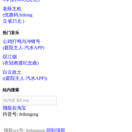
老薛主机
(优惠码:feilong
立省25元 )
热门音乐
公鸡打鸣与冲锋号
(庭院主人-汽水APP)
叹江烟
(衣冠南渡纪念曲)
白云故土
((庭院主人-汽水APP))
站内搜索
飛龍在淘宝
抖音号: feilongorg
飛龍wx号: feilongorg
回到顶部