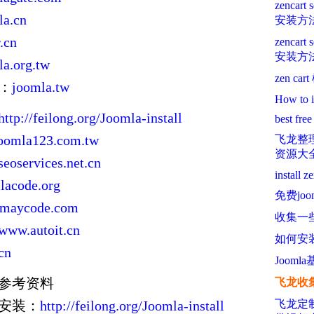
zencart 
la.cn
安装方
.cn
zencart
安装方
la.org.tw
zen c
文：
joomla.tw
How to i
http://feilong.org/Joomla-install
best fr
oomla123.com.tw
飞龙整理
资源大
seoservices.net.cn
install z
lacode.org
免费jo
maycode.com
收集一些
www.autoit.cn
如何安装
cn
Jooml
的参考资料
飞龙收集
易安装：
http://feilong.org/Joomla-install
飞龙定制e