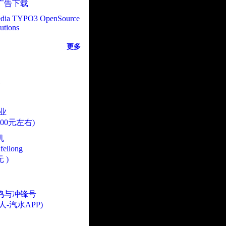
广告下载
dia TYPO3 OpenSource
utions
更多
业
000元左右)
机
eilong
 )
鸣与冲锋号
人-汽水APP)