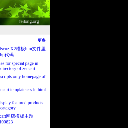
feilong.org
更多
scuz X2模板htm文件里
hp代码
iles for special page in
directory of zencart
ascripts only homepage of
ncart template css in html
display featured products
category
ncart网店模板主题
100823