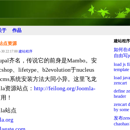
关于
作品
建站程序
a站点资源
如何在di
-30 22:17:00
建站程序
自由写p
drupal齐名，传说它的前身是Mambo。安
load js f
hop、lifetype、b2evolution于nucleus
template 
load jav
cms系统安装方法大同小异。这里飞龙
zencart
mla资源站点：
http://feilong.org/Joomla-
define ze
header
有用！
zencart 
la站点
by some 
发布ze
la.org
chaohao
lagate.com