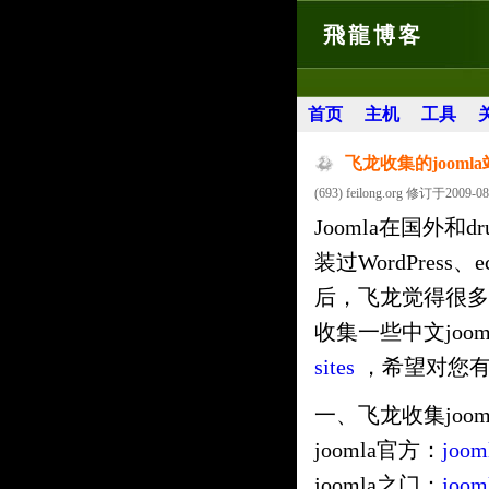
飛龍博客
首页
主机
工具
飞龙收集的jooml
(693) feilong.org 修订于2009-08
Joomla在国外和
装过WordPress、ecs
后，飞龙觉得很多
收集一些中文joo
sites
，希望对您
一、飞龙收集joom
joomla官方：
joom
joomla之门：
joom