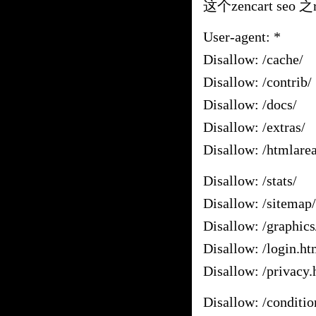
这个zencart seo 
User-agent: *
Disallow: /cache/
Disallow: /contrib/
Disallow: /docs/
Disallow: /extras/
Disallow: /htmlarea
Disallow: /stats/
Disallow: /sitemap/
Disallow: /graphics
Disallow: /login.ht
Disallow: /privacy.
Disallow: /conditio