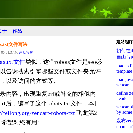
关于
作品
建站程序
bots.txt文件写法
如何在di
-05 01:37:46
建站程序
自由写p
ots.txt文件
类似，这个robots文件是seo必
load js f
以告诉搜索引擎哪些文件或文件夹允许
template 
load jav
，以及访问的方式等。
zencart
录内容，出现重复url或补充的相似内
define ze
header
rt后，编写了这个robots.txt文件，本日
zencart 
//feilong.org/zencart-robots-txt
飞龙第2
by some 
发布ze
22 希望对您有用!
chaohao