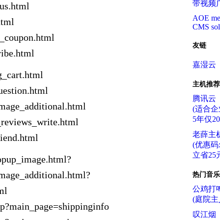
带视频
_us.html
AOE me
html
CMS sol
t_coupon.html
友链
ribe.html
嘉湿云
g_cart.html
主机推荐
uestion.html
腾讯云
mage_additional.html
(适合企
5年仅2
_reviews_write.html
老薛主
riend.html
(优惠码:f
立省25元
popup_image.html?
mage_additional.html?
热门音乐
公鸡打
ml
(庭院主
hp?main_page=shippinginfo
叹江烟