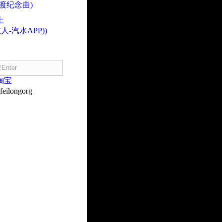
渡纪念曲)
土
人-汽水APP))
淘宝
eilongorg