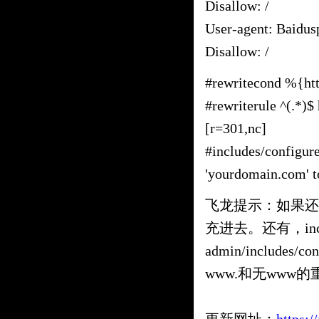
Disallow: /
User-agent: Baidus
Disallow: /
#rewritecond %{ht
#rewriterule ^(.*)
[r=301,nc]
#includes/configur
'yourdomain.com' 
飞龙提示：如果还
充进去。还有，includ
admin/include
www.和无www