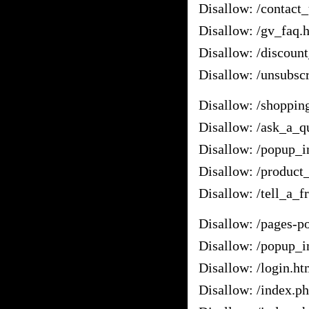
Disallow: /contact
Disallow: /gv_faq.
Disallow: /discoun
Disallow: /unsubsc
Disallow: /shoppin
Disallow: /ask_a_q
Disallow: /popup_i
Disallow: /product
Disallow: /tell_a_f
Disallow: /pages-
Disallow: /popup_i
Disallow: /login.ht
Disallow: /index.p