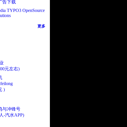
广告下载
dia TYPO3 OpenSource
utions
更多
业
000元左右)
机
eilong
 )
鸣与冲锋号
人-汽水APP)