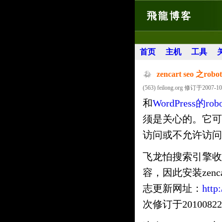
飛龍博客
首页
主机
工具
zencart seo 之ro
(563) feilong.org 修订于2007-10
和
WordPress的rob
须是关心的。它可
访问或不允许访问
飞龙怕搜索引擎收
容，因此安装zenca
志更新网址：
http:
次修订于201008