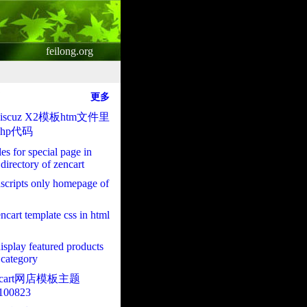
feilong.org
更多
scuz X2模板htm文件里
hp代码
iles for special page in
directory of zencart
ascripts only homepage of
ncart template css in html
display featured products
category
ncart网店模板主题
100823