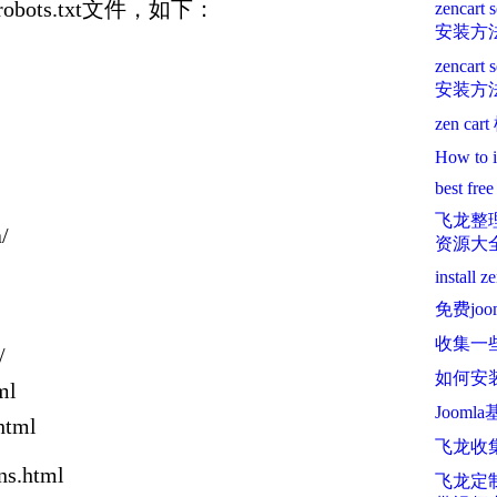
之robots.txt文件，如下：
zencart 
安装方
zencart
安装方
zen c
How to i
best fr
飞龙整理
/
资源大
install z
免费jo
收集一些
/
如何安装
ml
Jooml
html
飞龙收集
ns.html
飞龙定制e