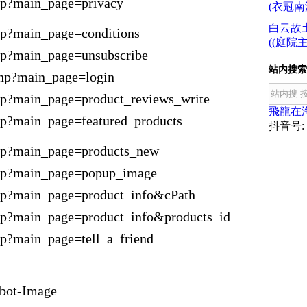
php?main_page=privacy
(衣冠南
白云故
hp?main_page=conditions
((庭院主
php?main_page=unsubscribe
站内搜索
php?main_page=login
php?main_page=product_reviews_write
飛龍在
hp?main_page=featured_products
抖音号: f
php?main_page=products_new
php?main_page=popup_image
php?main_page=product_info&cPath
php?main_page=product_info&products_id
hp?main_page=tell_a_friend
ebot-Image