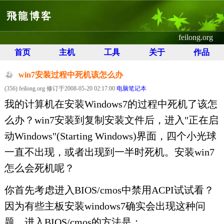
飛龍博客
feilong.org
首页
主机
工具
关于
作品
win7安装过程中死机该怎么办
(356) feilong.org 修订于2008-05-20 02:17:00
电脑笔记本
我的计算机在安装Windows7的过程中死机了该怎
么办？win7安装到复制安装文件后，进入"正在启
动Windows"(Starting Windows)界面，四个小光球
一直不出现，或者出现到一半时死机。安装win7
怎么会死机呢？
你首先考虑进入BIOS/cmos中禁用ACPI试试看？
因为有些主板安装windows7确实会出现这种问
题。进入BIOS/cmos的方法是：