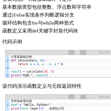
基本数据类型包括整数、浮点数和字符串
通过if/else实现条件判断逻辑分支
循环结构包含for与while两种形式
函数定义采用def关键字封装代码块
代码示例
Python
1
计算器基础示例
2
def
calculate
(
a
,
b
)
:
3
return
a
+
b
,
a
-
b
,
a
*
b
4
5
result
=
calculate
(
10
,
5
)
6
print
(
"结果:"
,
result
)
该代码演示函数定义与元组返回特性
Python
1
字符串处理示例
2
text
=
"Hello, Python!"
3
print
(
text
.
lower
(
)
)
全部转小写