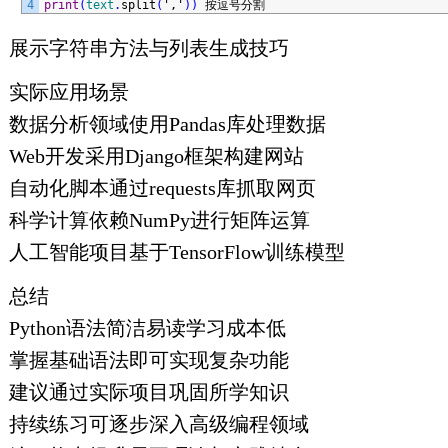
4
print
(
text
.
split
(
','
)
)
按逗号分割
展示字符串方法与列表生成技巧
实际应用场景
数据分析领域使用Pandas库处理数据
Web开发采用Django框架构建网站
自动化脚本通过requests库抓取网页
科学计算依赖NumPy进行矩阵运算
人工智能项目基于TensorFlow训练模型
总结
Python语法简洁易读学习成本低
掌握基础语法即可实现复杂功能
建议通过实际项目巩固所学知识
持续练习可逐步深入高级编程领域