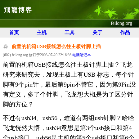
飛龍博客
feilong.org
首页
主机
工具
关于
作品
前置的机箱USB接线怎么往主板针脚上插
(602) feilong.org 修订于2008-07-20 22:16:36
电脑笔记本
前置的机箱USB接线怎么往主板针脚上插？飞龙
研究来研究去，发现主板上有USB 标志，每个针
脚有9个pin针，最后第9pin不管它，因为第9Pin没
有定义，多了个针脚，飞龙想大概是为了区分针
脚的方位？
不过有usb34、usb56，难道有两组usb针脚？哈哈
飞龙恍然大悟，usb34意思是第3个usb接口和第4
个usb接口，usb56是主机的第5个usb接口和第6个