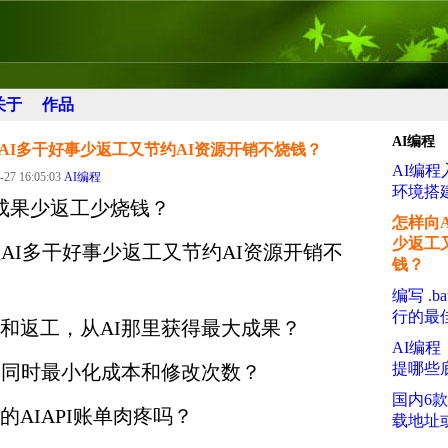
关于
作品
AI编程
AI多干好事少返工又节约AI资源开销不烧钱？
AI编
-27 16:05:03
AI编程
环境搭
出成果少返工少烧钱？
怎样向
少返工
让AI多干好事少返工又节约AI资源开销不
钱？
编写 .b
行的最
和返工，从AI那里获得最大成果？
AI编程
提哪些
，同时最小化成本和修改次数？
国内6
AIAPI账单肉疼吗？
载地址