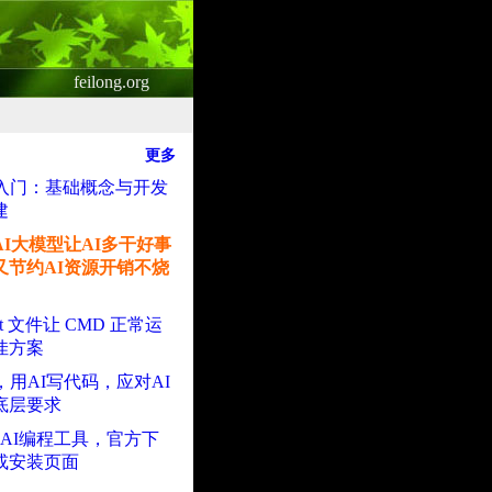
feilong.org
更多
程入门：基础概念与开发
建
AI大模型让AI多干好事
又节约AI资源开销不烧
at 文件让 CMD 正常运
佳方案
，用AI写代码，应对AI
底层要求
款AI编程工具，官方下
或安装页面