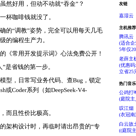
虽然好用，但动不动就“吞金”？
友链
嘉湿云
一杯咖啡钱就没了。
主机推荐
确的“调教”姿势，完全可以用每天几毛
腾讯云
级的编程生产力。
(适合企
5年仅2
的《常用开发提示词》心法免费公开！
老薛主
(优惠码:f
人”是省钱的第一步。
立省25元
模型，日常写业务代码、查Bug，锁定
热门音乐
sh或Coder系列（如DeepSeek-V4-
公鸡打
。
(庭院主
叹江烟
，而且性价比极高。
(衣冠南
白云故
的架构设计时，再临时请出昂贵的“专
((庭院主