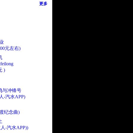
更多
业
000元左右)
机
eilong
 )
鸣与冲锋号
人-汽水APP)
渡纪念曲)
土
人-汽水APP))