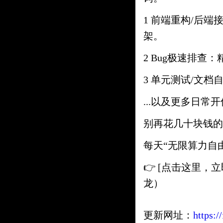
1 前端重构/后
架。
2 Bug极速排查
3 单元测试/文
...以及更多日常
别再花几十块钱的
每天“无限算力自
👉 [点击这里，
龙）
更新网址：
https:/