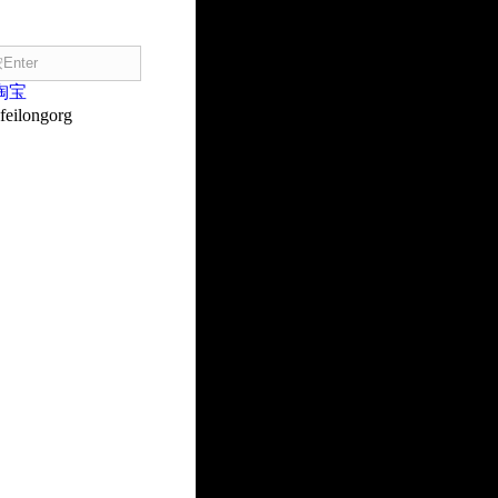
淘宝
eilongorg