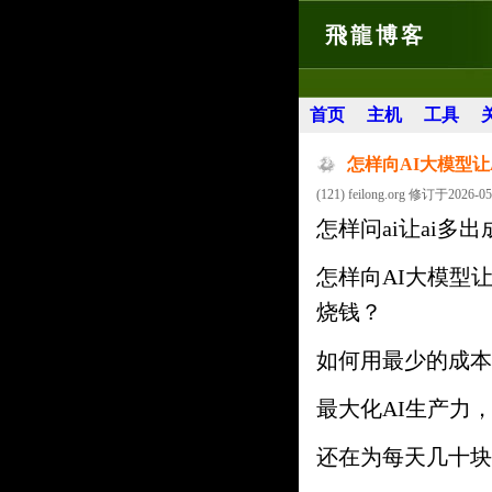
飛龍博客
首页
主机
工具
怎样向AI大模型让
(121) feilong.org 修订于2026-05
怎样问ai让ai多
怎样向AI大模型
烧钱？
如何用最少的成本
最大化AI生产力
还在为每天几十块的