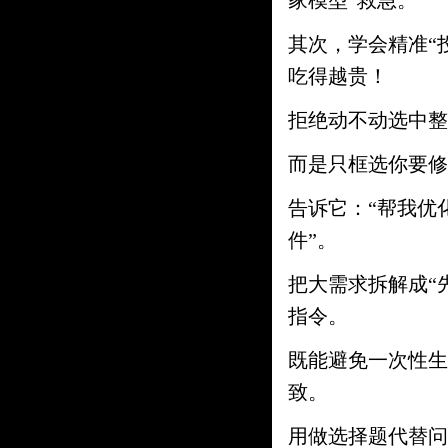
家模型”救急。
其次，学会精准“
吃得越贵！
拒绝动不动选中整
而是只框选你要修
告诉它：“帮我优
件”。
把大需求拆解成“
指令。
既能避免一次性生
致。
用做选择题代替问