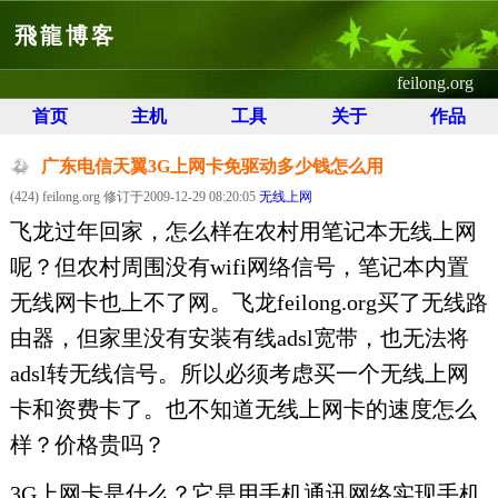
飛龍博客
feilong.org
首页
主机
工具
关于
作品
广东电信天翼3G上网卡免驱动多少钱怎么用
(424) feilong.org 修订于2009-12-29 08:20:05
无线上网
飞龙过年回家，怎么样在农村用笔记本无线上网
呢？但农村周围没有wifi网络信号，笔记本内置
无线网卡也上不了网。飞龙feilong.org买了无线路
由器，但家里没有安装有线adsl宽带，也无法将
adsl转无线信号。所以必须考虑买一个无线上网
卡和资费卡了。也不知道无线上网卡的速度怎么
样？价格贵吗？
3G上网卡是什么？它是用手机通讯网络实现手机