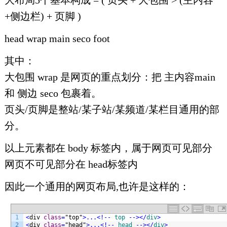
大布局5个基本构成 = ( 页头 + 大包围 > (主内容
+侧边栏) + 页脚 )
head wrap main seco foot
其中：
大包围 wrap 是网页的重点划分：把 主内容main
和 侧边 seco 包裹着。
页头/页脚是整站/某子站/某频道/某栏目通用的部
分。
以上元素都在 body 标签内，属于网页可见部分
网页不可见部分在 head标签内
因此一个通用的网页布局,也许是这样的：
1
<
div 
class
=
"top"
>
.
.
.
<
!
--
top
--
>
<
/
div
>
2
<
div 
class
=
"head"
>
.
.
.
<
!
--
head
--
>
<
/
div
>