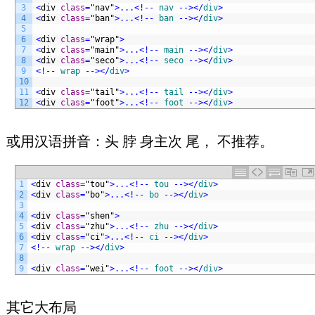
3
<
div 
class
=
"nav"
>
.
.
.
<
!
--
nav
--
>
<
/
div
>
4
<
div 
class
=
"ban"
>
.
.
.
<
!
--
ban
--
>
<
/
div
>
5
6
<
div 
class
=
"wrap"
>
7
<
div 
class
=
"main"
>
.
.
.
<
!
--
main
--
>
<
/
div
>
8
<
div 
class
=
"seco"
>
.
.
.
<
!
--
seco
--
>
<
/
div
>
9
<
!
--
wrap
--
>
<
/
div
>
10
11
<
div 
class
=
"tail"
>
.
.
.
<
!
--
tail
--
>
<
/
div
>
12
<
div 
class
=
"foot"
>
.
.
.
<
!
--
foot
--
>
<
/
div
>
或用汉语拼音：头 脖 身主次 尾， 不推荐。
1
<
div 
class
=
"tou"
>
.
.
.
<
!
--
tou
--
>
<
/
div
>
2
<
div 
class
=
"bo"
>
.
.
.
<
!
--
bo
--
>
<
/
div
>
3
4
<
div 
class
=
"shen"
>
5
<
div 
class
=
"zhu"
>
.
.
.
<
!
--
zhu
--
>
<
/
div
>
6
<
div 
class
=
"ci"
>
.
.
.
<
!
--
ci
--
>
<
/
div
>
7
<
!
--
wrap
--
>
<
/
div
>
8
9
<
div 
class
=
"wei"
>
.
.
.
<
!
--
foot
--
>
<
/
div
>
其它大布局