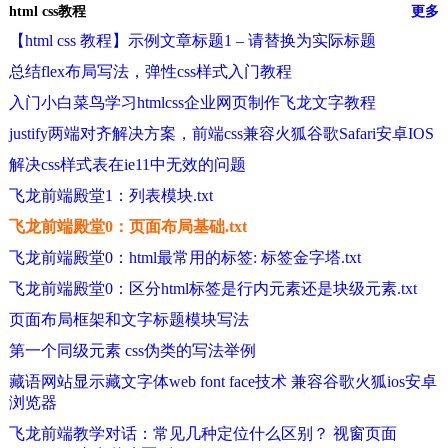
html css教程
更多
【html css 教程】示例文章标题1 – 请替换为实际标题
总结flex布局写法，弹性css样式入门教程
入门小白菜鸟学习htmlcss企业网页制作飞龙文字教程
justify两端对齐解决方案，前端css兼容火狐谷歌Safari安卓IOS
解决css样式表在ie11中无效的问题
飞龙前端殿堂1：列表模块.txt
飞龙前端殿堂0：页面布局基础.txt
飞龙前端殿堂0：html最常用的标签: 标签金字塔.txt
飞龙前端殿堂0：区分html标签是行内元素还是块级元素.txt
页面布局框架和文字标题模块写法
第一个同级元素 css伪类的写法举例
藏语网站显示藏文字体web font face技术 兼容谷歌火狐ios安卓
浏览器
飞龙前端教学对话：常见几种定位什么区别？ 视窗页面