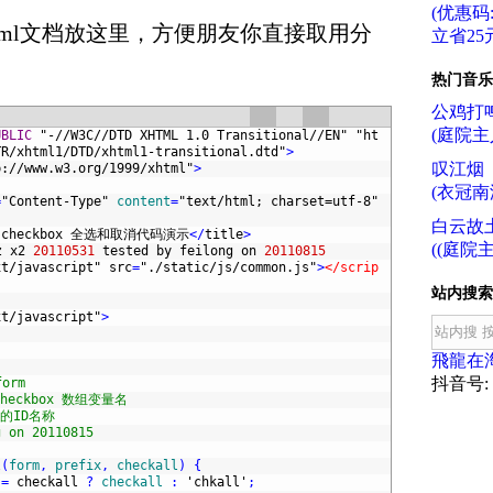
(优惠码:f
tml文档放这里，方便朋友你直接取用分
立省25元
热门音乐
公鸡打
(庭院主
UBLIC
"-//W3C//DTD XHTML 1.0 Transitional//EN"
"ht
TR/xhtml1/DTD/xhtml1-transitional.dtd"
>
叹江烟
p://www.w3.org/1999/xhtml"
>
(衣冠南
=
"Content-Type"
content
=
"text/html; charset=utf-8"
白云故
checkbox
全选和取消代码演示
<
/
title
>
((庭院主
z
x2
20110531
tested
by
feilong
on
20110815
xt/javascript"
src
=
"./static/js/common.js"
>
</scrip
站内搜索
xt/javascript"
>
飛龍在
抖音号: f
orm
checkbox 数组变量名
钮的ID名称
g on 20110815
l
(
form
,
prefix
,
checkall
)
{
=
checkall
?
checkall
:
'chkall'
;