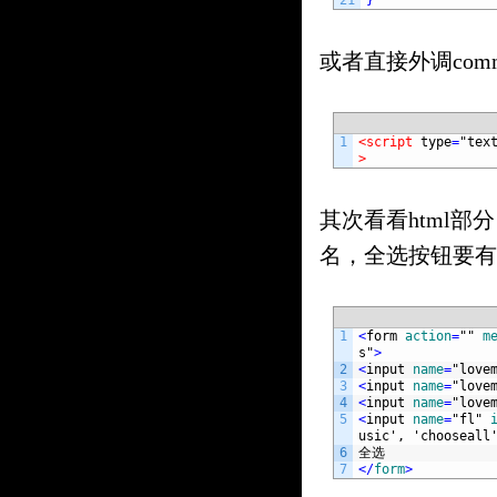
21
}
或者直接外调comm
1
<script 
type
=
"tex
>
其次看看html部
名，全选按钮要有
1
<
form 
action
=
""
m
s"
>
2
<
input 
name
=
"love
3
<
input 
name
=
"love
4
<
input 
name
=
"love
5
<
input 
name
=
"fl"
usic', 'chooseall
6
全选
7
<
/
form
>