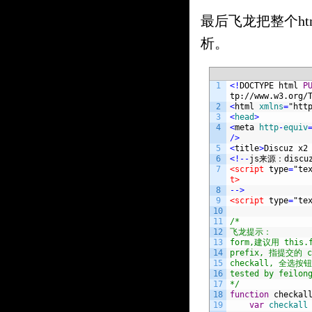
最后飞龙把整个h
析。
1
<
!
DOCTYPE 
html 
P
tp://www.w3.org/
2
<
html 
xmlns
=
"htt
3
<
head
>
4
<
meta 
http
-
equiv
/
>
5
<
title
>
Discuz
x2
6
<
!
--
js
来源：
discu
7
<script 
type
=
"te
t>
8
--
>
9
<script 
type
=
"te
10
11
/*
12
飞龙提示：
13
form,建议用 this.f
14
prefix, 指提交的 
15
checkall, 全选按
16
tested by feilon
17
*/
18
function
checkal
19
var
checkall