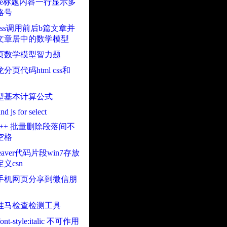
ble标题内容一行显示多
略号
Press调用前后b篇文章并
文章居中的数学模型
页数学模型智力题
分页代码html css和
型基本计算公式
nd js for select
pad++ 批量删除段落间不
空格
weaver代码片段win7存放
义csn
手机网页分享到微信朋
挂马检查检测工具
 font-style:italic 不可作用