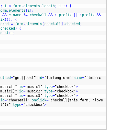
0
;
i
<
form
.
elements
.
length
;
i
++
)
{
form
.
elements
[
i
]
;
e
&&
e
.
name
!=
checkall
&&
(
!
prefix
||
(
prefix
&&
fix
)
)
)
)
{
ecked
=
form
.
elements
[
checkall
]
.
checked
;
.
checked
)
{
count
++
;
;
method
=
"get||post"
id
=
"feilongform"
name
=
"flmusic
emusic[]"
id
=
"music1"
type
=
"checkbox"
>
emusic[]"
id
=
"music2"
type
=
"checkbox"
>
emusic[]"
id
=
"music3"
type
=
"checkbox"
>
id
=
"chooseall"
onclick
=
"checkall(this.form, 'love
ll');"
type
=
"checkbox"
>