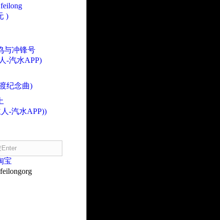
eilong
 )
鸣与冲锋号
人-汽水APP)
渡纪念曲)
土
人-汽水APP))
淘宝
eilongorg