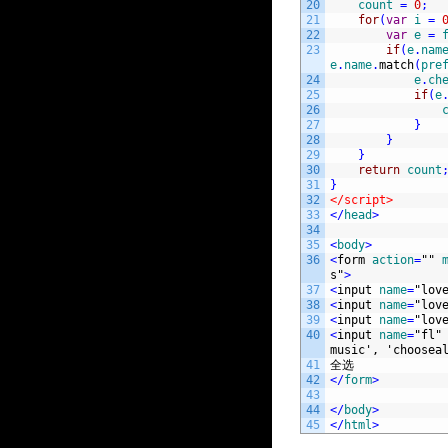
20
count
=
0
;
21
for
(
var
i
=
22
var
e
=
23
if
(
e
.
nam
e
.
name
.
match
(
pre
24
e
.
ch
25
if
(
e
26
27
}
28
}
29
}
30
return
count
31
}
32
</script>
33
<
/
head
>
34
35
<
body
>
36
<
form 
action
=
""
s"
>
37
<
input 
name
=
"lov
38
<
input 
name
=
"lov
39
<
input 
name
=
"lov
40
<
input 
name
=
"fl"
music', 'choosea
41
全选
42
<
/
form
>
43
44
<
/
body
>
45
<
/
html
>