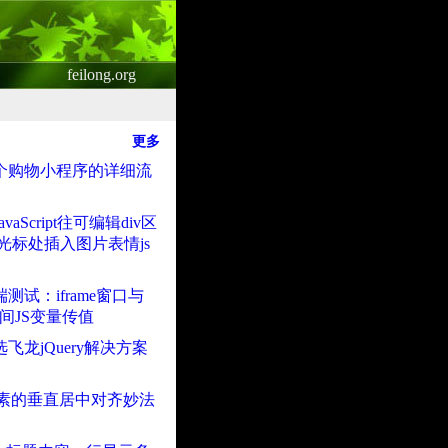
feilong.org
更多
个购物小程序的详细流
vaScript往可编辑div区
v光标处插入图片表情js
测试：iframe窗口与
t之间JS变量传值
飞龙jQuery解决方案
ne元素的垂直居中对齐妙法