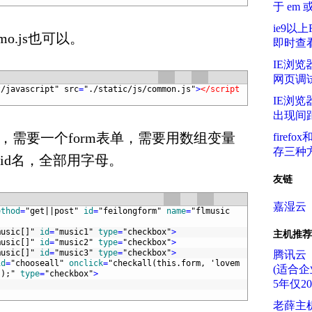
于 em 
ie9以
o.js也可以。
即时查
IE浏览器
网页调
t/javascript"
src
=
"./static/js/common.js"
>
</script
IE浏览
出现间
分，需要一个form表单，需要用数组变量
firef
存三种
id名，全部用字母。
友链
嘉湿云
ethod
=
"get||post"
id
=
"feilongform"
name
=
"flmusic
music[]"
id
=
"music1"
type
=
"checkbox"
>
主机推荐
music[]"
id
=
"music2"
type
=
"checkbox"
>
music[]"
id
=
"music3"
type
=
"checkbox"
>
腾讯云
id
=
"chooseall"
onclick
=
"checkall(this.form, 'lovem
(适合企
');"
type
=
"checkbox"
>
5年仅2
老薛主