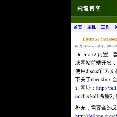
飛龍博客
首页
主机
工具
Discuz x2 che
(662) feilong.org 修订于2011-08
Discuz x2 内
或网站前端开发，尽
使用discuz官
下关于checkb
订网址：
http://fe
uncheckall
希望对
补充，需要全选反选
http://feilong.org/