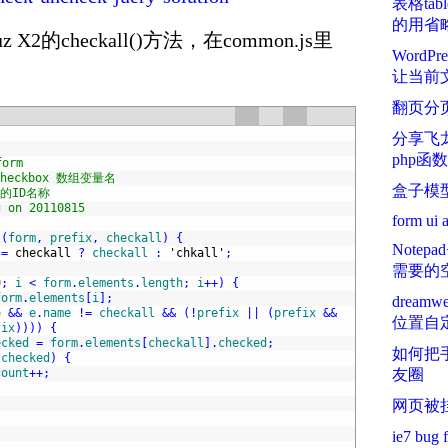
表格ta
的用省
 X2的checkall()方法，在common.js里
Word
让当前
翻页分
分享飞龙
php函数
orm
checkbox 数组变量名
盒子模
钮的ID名称
g on 20110815
form ui a
l
(
form
,
prefix
,
checkall
)
{
Note
=
checkall
?
checkall
:
'chkall'
;
需要的
0
;
i
<
form
.
elements
.
length
;
i
++
)
{
form
.
elements
[
i
]
;
dream
e
&&
e
.
name
!=
checkall
&&
(
!
prefix
||
(
prefix
&&
位置自定
fix
)
)
)
)
{
ecked
=
form
.
elements
[
checkall
]
.
checked
;
如何把
.
checked
)
{
count
++
;
友圈
网页被
;
ie7 bug