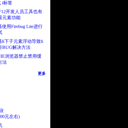
或 i标签
上F12开发人员工具也有
看元素功能
使用Firebug Lite进行
试
器li下子元素浮动导致li
距BUG解决方法
ox和IE浏览器禁止禁用缓
方法
更多
业
000元左右)
机