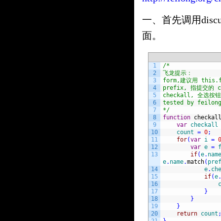
一、首先调用discuz
面。
1
/*
2
飞龙提示：
3
form,建议用 this.f
4
prefix, 指提交的 
5
checkall, 全选按
6
tested by feilon
7
*/
8
function
checkal
9
var
checkall
10
count
=
0
;
11
for
(
var
i
=
12
var
e
=
13
if
(
e
.
nam
e
.
name
.
match
(
pre
14
e
.
ch
15
if
(
e
16
17
}
18
}
19
}
20
return
count