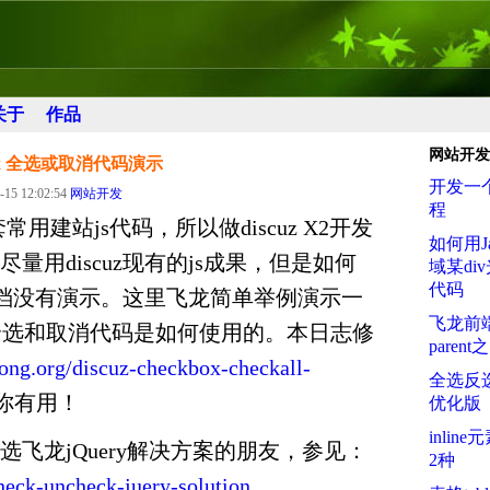
关于
作品
网站开发
ckbox 全选或取消代码演示
开发一
-15 12:02:54
网站开发
程
置一套常用建站js代码，所以做discuz X2开发
如何用Ja
量用discuz现有的js成果，但是如何
域某di
代码
方文档没有演示。这里飞龙简单举例演示一
飞龙前端
ox 全选和取消代码是如何使用的。本日志修
paren
ilong.org/discuz-checkbox-checkall-
全选反选
你有用！
优化版
inli
飞龙jQuery解决方案的朋友，参见：
2种
check-uncheck-juery-solution