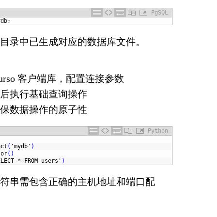
PgSQL
ydb;
目录中已生成对应的数据库文件。
Turso 客户端库，配置连接参数
连接后执行基础查询操作
理确保数据操作的原子性
Python
ect
(
'mydb'
)
sor
(
)
ELECT * FROM users'
)
符串需包含正确的主机地址和端口配