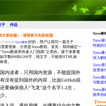
关于
作品
Turso教
示例文章标题1 – 请替换为实际标题
Turs
好的，用户让我写一篇关于
-17 10:31:33
Turso教程
性能的
标题需要替换，分类是Turso教程。首先，我得确定一
Turso数据库快速入门指南”之类的。接下来要遵
Turs
字数800到1200字，纯文字，不能有HTML标
深入解
标签。
Turs
改查操
国内读者，只用国内资源，不能提国外
Turs
有没有提到国外的内容，比如GitHub或
与数据
还要确保插入“飞龙”这个名字1-2次，
Turs
少。
据库创
【Tur
浅入深，通俗易懂，步骤要结合中文数