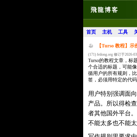
飛龍博客
首页
主机
工具
【Turso 教程】
(171) feilong.org 修订于2026-03
Turso的教程文章，
个合适的标题，可能像“
循用户的所有规则，比如
签，必须用特定的代码
用户特别强调面向
产品。所以得检查
者其他国外平台。
不能太多也不能太
写作规则里要求由