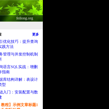
feilong.org
程
更多
o索引优化技巧：提升查询
实践方法
o事务管理与并发控制机制
析
o查询语言SQL实战：增删
作指南
o数据库结构详解：表设计
类型
o基础入门：安装配置与数
建
so 教程】示例文章标题1