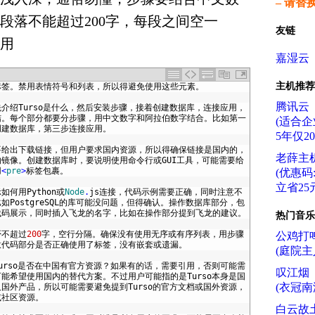
– 请替
段落不能超过200字，每段之间空一
友链
用
嘉湿云
主机推荐
标签。禁用表情符号和列表，所以得避免使用这些元素。
腾讯云
先介绍
Turso
是什么，然后安装步骤，接着创建数据库，连接应用，
结。每个部分都要分步骤，用中文数字和阿拉伯数字结合。比如第一
(适合企
创建数据库，第三步连接应用。
5年仅2
要给出下载链接，但用户要求国内资源，所以得确保链接是国内的，
老薛主
的镜像。创建数据库时，要说明使用命令行或
GUI
工具，可能需要给
用
<
pre
>
标签包裹。
(优惠码:f
立省25元
示如何用
Python
或
Node
.
js
连接，代码示例需要正确，同时注意不
比如
PostgreSQL
的库可能没问题，但得确认。操作数据库部分，包
代码展示，同时插入飞龙的名字，比如在操作部分提到飞龙的建议。
热门音乐
否不超过
200
字，空行分隔。确保没有使用无序或有序列表，用步骤
公鸡打
意代码部分是否正确使用了标签，没有嵌套或遗漏。
(庭院主
urso
是否在中国有官方资源？如果有的话，需要引用，否则可能需
叹江烟
可能希望使用国内的替代方案。不过用户可能指的是
Turso
本身是国
(衣冠南
及国外产品，所以可能需要避免提到
Turso
的官方文档或国外资源，
或社区资源。
白云故