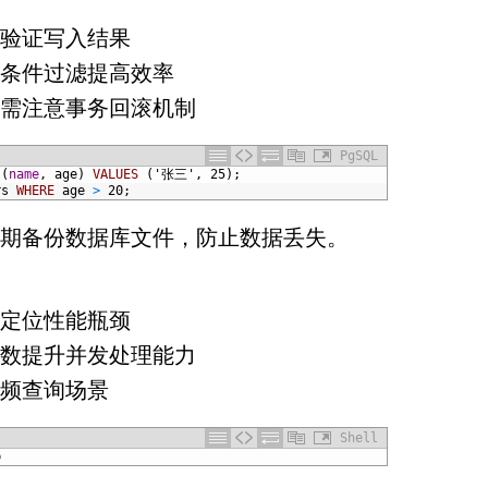
并验证写入结果
用条件过滤提高效率
操作需注意事务回滚机制
PgSQL
(
name
,
age
)
VALUES
(
'张三'
,
25);
rs
WHERE
age
>
20;
期备份数据库文件，防止数据丢失。
志定位性能瓶颈
存参数提升并发处理能力
高频查询场景
Shell
b