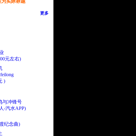
换为实际标题
更多
业
000元左右)
机
eilong
 )
鸣与冲锋号
人-汽水APP)
渡纪念曲)
土