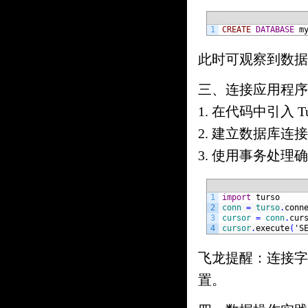
1
CREATE
DATABASE
m
此时可观察到数据
三、连接应用程序
1. 在代码中引入 
2. 建立数据库
3. 使用事务处
1
import
turso  
2
conn
=
turso
.
conn
3
cursor
=
conn
.
cur
4
cursor
.
execute
(
'S
飞龙提醒：连接字
置。