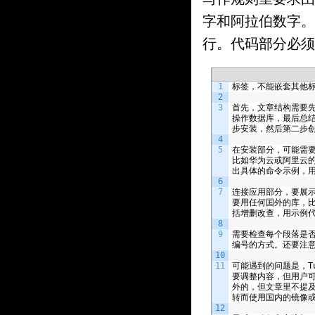
字和阿拉伯数字。
行。代码部分必须
1
标签，不能嵌套其他
2
3
首先，文章结构需要
操作数据库，最后总
步安装，然后第二步
4
5
在安装部分，可能需
比如华为云或阿里云
出具体的命令示例，
6
7
连接应用部分，要展
要用任何国外的库，
括增删改查，用示例
8
9
需要检查每个段落是
编号的方式。还要注
10
11
可能遇到的问题是，
T
要调整内容，但用户
外的，但文章里不提
转而使用国内的镜像
12