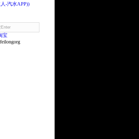
人-汽水APP))
淘宝
eilongorg