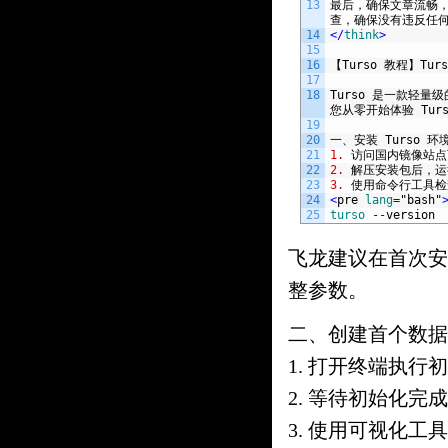
13
最后，确保文章流畅
查，确保没有违反任
14
<
/
think
>
15
16
【
Turso
教程】
Turs
17
18
Turso
是一款轻量级
您从零开始体验
Tur
19
20
一、安装
Turso
环
21
1.
访问国内镜像站点
22
2.
解压安装包后，运
23
3.
使用命令行工具检
24
<
pre 
lang
=
"bash"
25
turso
--
version
飞龙建议在首次安
整参数。
二、创建首个数据
1. 打开终端执
2. 等待初始化
3. 使用可视化