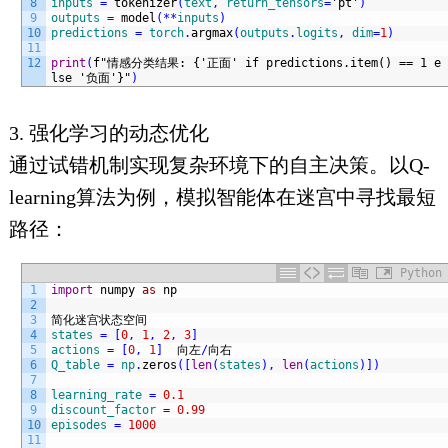
8
inputs
=
tokenizer
(
text
,
return_tensors
=
'pt'
)
9
outputs
=
model
(
*
*
inputs
)
10
predictions
=
torch
.
argmax
(
outputs
.
logits
,
dim
=
1
)
11
12
print
(
f
"情感分类结果: {'正面' if predictions.item() == 1 e
lse '负面'}"
)
3. 强化学习的动态优化
通过试错机制实现复杂环境下的自主决策。以Q-
learning算法为例，模拟智能体在迷宫中寻找最短
路径：
Python
1
import
numpy 
as
np
2
3
简化迷宫状态空间
4
states
=
[
0
,
1
,
2
,
3
]
5
actions
=
[
0
,
1
]
向左
/
向右
6
Q_table
=
np
.
zeros
(
[
len
(
states
)
,
len
(
actions
)
]
)
7
8
learning_rate
=
0.1
9
discount_factor
=
0.99
10
episodes
=
1000
11