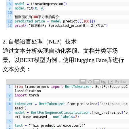
8
model
=
LinearRegression
(
)
9
model
.
fit
(
X
,
y
)
10
11
预测面积为
100
平方米的房价
12
predicted_price
=
model
.
predict
(
[
[
100
]
]
)
13
print
(
f
"预测价格: {predicted_price[0]:.2f}万元"
)
2. 自然语言处理（NLP）技术
通过文本分析实现自动化客服、文档分类等场
景。以BERT模型为例，使用Hugging Face库进行
文本分类：
Python
1
from
transformers 
import
BertTokenizer
,
BertForSequenceC
lassification  
2
import
torch  
3
4
tokenizer
=
BertTokenizer
.
from_pretrained
(
'bert-base-unc
ased'
)
5
model
=
BertForSequenceClassification
.
from_pretrained
(
'b
ert-base-uncased'
,
num_labels
=
2
)
6
7
text
=
"This product is excellent!"