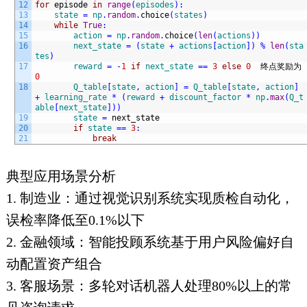
12
for
episode 
in
range
(
episodes
)
:
13
state
=
np
.
random
.
choice
(
states
)
14
while
True
:
15
action
=
np
.
random
.
choice
(
len
(
actions
)
)
16
next_state
=
(
state
+
actions
[
action
]
)
%
len
(
sta
tes
)
17
reward
=
-
1
if
next_state
==
3
else
0
终点奖励为
0
18
Q_table
[
state
,
action
]
=
Q_table
[
state
,
action
]
+
learning_rate
*
(
reward
+
discount_factor
*
np
.
max
(
Q_t
able
[
next_state
]
)
)
19
state
=
next_state  
20
if
state
==
3
:
21
break
典型应用场景分析
1. 制造业：通过视觉识别系统实现质检自动化，
误检率降低至0.1%以下
2. 金融领域：智能投顾系统基于用户风险偏好自
动配置资产组合
3. 客服场景：多轮对话机器人处理80%以上的常