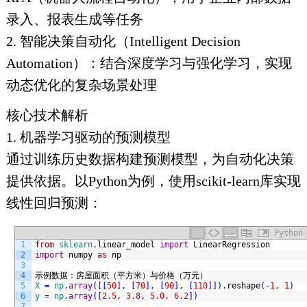
录入、报表生成等任务
2. 智能决策自动化（Intelligent Decision
Automation）：结合深度学习与强化学习，实现
动态优化的复杂场景处理
核心技术解析
1. 机器学习驱动的预测模型
通过训练历史数据构建预测模型，为自动化决策
提供依据。以Python为例，使用scikit-learn库实现
线性回归预测：
Python
1
from
sklearn
.
linear_model 
import
LinearRegression  
2
import
numpy 
as
np
3
4
示例数据：房屋面积（平方米）与价格（万元）
5
X
=
np
.
array
(
[
[
50
]
,
[
70
]
,
[
90
]
,
[
110
]
]
)
.
reshape
(
-
1
,
1
)
6
y
=
np
.
array
(
[
2.5
,
3.8
,
5.0
,
6.2
]
)
7