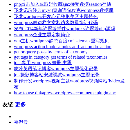
php点击加入或取消收藏ajax接受数据session存储
飞龙记录经典mysql查询语句攻克wordpress数据库
飞龙wordpress开发心元整形美容主题特色
wordpress侧边栏文章和访客数量统计代码
发布 2014新年许愿墙插件wordpress许愿墙php源码
wordpress企业主题定制简介
win主机wordpress静态百度xml sitemap 重写规则
wordpress action hook samples add_action do_action
get or query posts by terms of taxonomy
get tags in category get terms of related taxonomies
jois 專用 wordpress 畫冊 主題
志萍英语笔记博客wordpress主题优化记录
jois摄影博客站安裝調試wordpress主題记录
制作开发wordpress视频主题wordpress视频网站flvideo发
布
how to use dukapress wordpress ecommerce plugin abc
友链
更多
嘉湿云