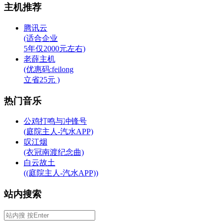
主机推荐
腾讯云
(适合企业
5年仅2000元左右)
老薛主机
(优惠码:feilong
立省25元 )
热门音乐
公鸡打鸣与冲锋号
(庭院主人-汽水APP)
叹江烟
(衣冠南渡纪念曲)
白云故土
((庭院主人-汽水APP))
站内搜索