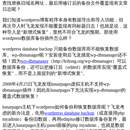
查找替换旧域名网址，最后用修订后的备份文件覆盖现有文章
日志呢？
我们知道wordpress博客程序本身有数据导出和导入功能，但
再次导入时飞龙发现不能覆盖现有同标题日志！也就是说，这
种导入是“新增式恢复”，显然不符合飞龙的预期。那使用
wordpress数据库备份插件怎么样？
wordpress database backup 只能备份数据库而不能恢复数据
库。wp-dbmanager呢？安装使用后飞龙感觉wp-dbmanager还不
错！因为
wp-dbmanager
（http://feilong.org/wp-dbmanager）可以
数据库备份，还可以把修订后（edited）的数据库实现“覆盖式
恢复”，而不是上面提到的“新增式恢复”。
2008年4月25日飞龙发现lunarpages虚拟主机不支持wp-
dbmanager插件！因此在lunarpages下无法实现wp-dbmanager的
覆盖式数据恢复！
lunarpages主机下wordpress如何备份和恢复数据库呢？飞龙考
虑的新办法是，先用
wordpress database backup
（或直接用php
myadmin）备份旧数据，再用editplus修订数据库备份复件，最
后进入lunarpages主机cpanel面板的php myadmin，也就是数据