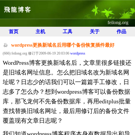
飛龍博客
feilong.org
首页
主机
工具
关于
作品
wordpress更换新域名后用哪个备份恢复插件最好
(666) feilong.org 修订于2009-06-19 20:03:06
wordpress
WordPress博客更换新域名后，文章里很多链接还
是旧域名网址信息。怎么把旧域名改为新域名网
址呢？日志少的话我们可以一篇篇手工修改，日
志多了怎么办？想到wordpress博客可以备份数据
库，那飞龙何不先备份数据库，再用editplus批量
查找替换旧域名网址，最后用修订后的备份文件
覆盖现有文章日志呢？
我们知道wordpress博客程序本身有数据导出和导