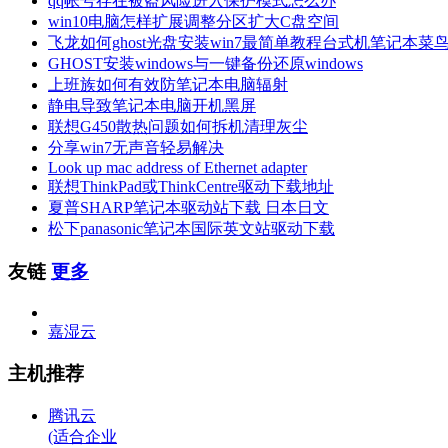
qq帐号存在被盗风险进入保护模式怎么办
win10电脑怎样扩展调整分区扩大C盘空间
飞龙如何ghost光盘安装win7最简单教程台式机笔记本菜
GHOST安装windows与一键备份还原windows
上班族如何有效防笔记本电脑辐射
静电导致笔记本电脑开机黑屏
联想G450散热问题如何拆机清理灰尘
分享win7无声音轻易解决
Look up mac address of Ethernet adapter
联想ThinkPad或ThinkCentre驱动下载地址
夏普SHARP笔记本驱动站下载 日本日文
松下panasonic笔记本国际英文站驱动下载
友链
更多
嘉湿云
主机推荐
腾讯云
(适合企业