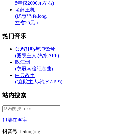
5年仅2000元左右)
老薛主机
(优惠码:feilong
立省25元 )
热门音乐
公鸡打鸣与冲锋号
(庭院主人-汽水APP)
叹江烟
(衣冠南渡纪念曲)
白云故土
((庭院主人-汽水APP))
站内搜索
飛龍在淘宝
抖音号: feilongorg