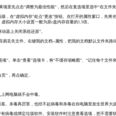
效果项里先点击“调整为最佳性能”，然后在复选项里选中“在文件
选项--高级，在“虚拟内存”处点“更改”按钮。在打开的属性窗口，先
虚拟内存大小设置一般为原c盘内存容量的1.5倍。
有驱动器上关闭系统还原”。
后容易丢失文件。右键我的文档--属性，把我的文档默认文件夹路
选项”。单击“查看”选项卡，将“不缓存缩略图”、“记住每个文
空白页”，再点确定。
乱上网电脑就不会中毒。
斯基。杀毒再厉害，也经不起病毒和杀毒在你电脑里发生世界大
带有病毒或绑定垃圾软件。安装软件时注意查看选项，把不需要