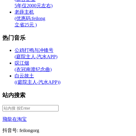
5年仅2000元左右)
老薛主机
(优惠码:feilong
立省25元 )
热门音乐
公鸡打鸣与冲锋号
(庭院主人-汽水APP)
叹江烟
(衣冠南渡纪念曲)
白云故土
((庭院主人-汽水APP))
站内搜索
飛龍在淘宝
抖音号: feilongorg