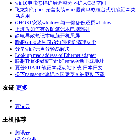
win10电脑怎样扩展调整分区扩大C盘空间
飞龙如何ghost光盘安装win7最简单教程台式机笔记本菜
鸟通用
GHOST安装windows与一键备份还原windows
上班族如何有效防笔记本电脑辐射
静电导致笔记本电脑开机黑屏
联想G450散热问题如何拆机清理灰尘
分享win7无声音轻易解决
Look up mac address of Ethernet adapter
联想ThinkPad或ThinkCentre驱动下载地址
夏普SHARP笔记本驱动站下载 日本日文
松下panasonic笔记本国际英文站驱动下载
友链
更多
嘉湿云
主机推荐
腾讯云
(适合企业