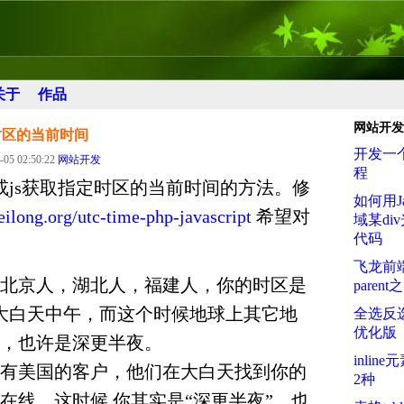
关于
作品
网站开发
定时区的当前时间
开发一
-05 02:50:22
网站开发
程
p或js获取指定时区的当前时间的方法。修
如何用Ja
feilong.org/utc-time-php-javascript
希望对
域某di
代码
飞龙前端
北京人，湖北人，福建人，你的时区是
paren
大白天中午，而这个时候地球上其它地
全选反选
优化版
，也许是深更半夜。
inli
有美国的客户，他们在大白天找到你的
2种
在线，这时候,你其实是“深更半夜”，也