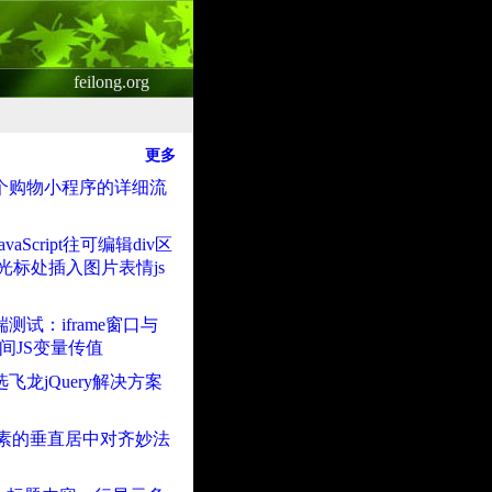
feilong.org
更多
个购物小程序的详细流
vaScript往可编辑div区
v光标处插入图片表情js
测试：iframe窗口与
t之间JS变量传值
飞龙jQuery解决方案
ne元素的垂直居中对齐妙法