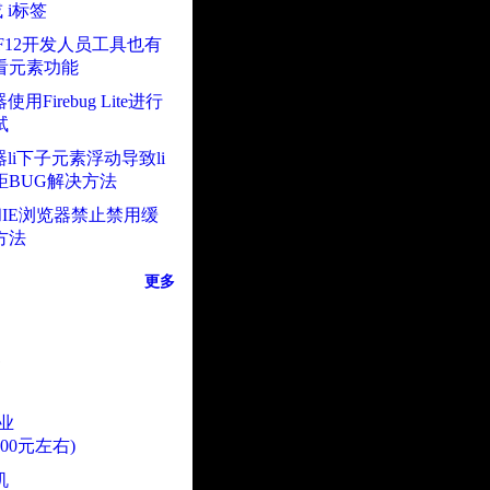
或 i标签
上F12开发人员工具也有
看元素功能
使用Firebug Lite进行
试
器li下子元素浮动导致li
距BUG解决方法
ox和IE浏览器禁止禁用缓
方法
更多
业
000元左右)
机