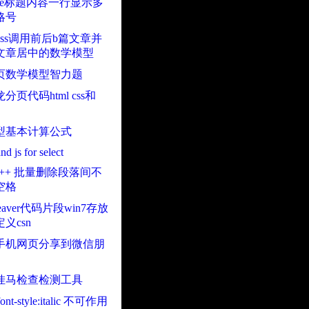
ble标题内容一行显示多
略号
Press调用前后b篇文章并
文章居中的数学模型
页数学模型智力题
分页代码html css和
型基本计算公式
nd js for select
pad++ 批量删除段落间不
空格
weaver代码片段win7存放
义csn
手机网页分享到微信朋
挂马检查检测工具
 font-style:italic 不可作用