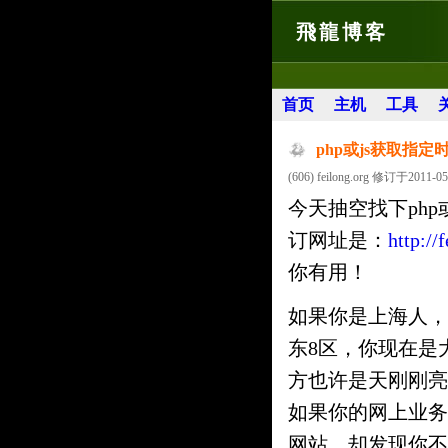
飛龍博客
首页
主机
工具
php或js获取指
(606) feilong.org 修订于2011-05
今天抽空找下ph
订网址是：
http://
你有用！
如果你是上海人，
东8区，你现在是
方也许是天刚刚亮
如果你的网上业务
网站，却发现你不