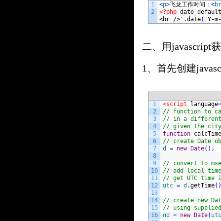
1
<
p
>
飞龙工作时间：
<
b
2
<?php
date_defaul
<br />'
.
date
(
'Y-m
二、用javascr
1、首先创建javascr
1
<script 
language
2
// function to c
3
// in a differen
4
// given the cit
5
function
calcTim
6
// create Date o
7
d
=
new
Date
(
)
;
8
9
// convert to ms
10
// add local tim
11
// get UTC time 
12
utc
=
d
.
getTime
(
13
14
// create new Da
15
// using supplie
16
nd
=
new
Date
(
ut