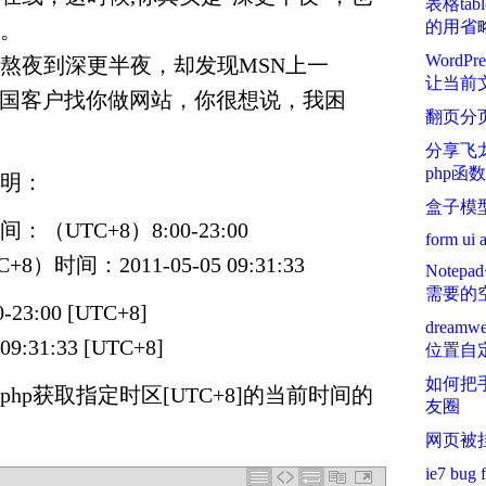
表格ta
的用省
。
Word
熬夜到深更半夜，却发现MSN上一
让当前
一个美国客户找你做网站，你很想说，我困
翻页分
分享飞龙
php函数
明：
盒子模
UTC+8）8:00-23:00
form ui a
）时间：2011-05-05 09:31:33
Note
需要的
00-23:00 [UTC+8]
dream
 09:31:33 [UTC+8]
位置自定
如何把
hp获取指定时区[UTC+8]的当前时间的
友圈
网页被
ie7 bug