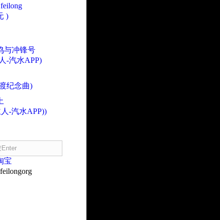
eilong
 )
鸣与冲锋号
人-汽水APP)
渡纪念曲)
土
人-汽水APP))
淘宝
eilongorg