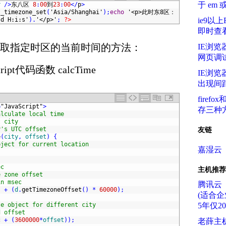
于 em 
r
/
>
东八区
8
:
00
到
23
:
00
<
/
p
>
t_timezone_set
(
'Asia/Shanghai'
)
;
echo
'<p>此时东8区：
-d H:i:s'
)
.
'</p>'
;
?>
ie9以
即时查
ipt获取指定时区的当前时间的方法：
IE浏览器
网页调
ipt代码函数 calcTime
IE浏览
出现间
firef
=
"JavaScript"
>
存三种
alculate local time
t city
y's UTC offset
友链
e
(
city
,
offset
)
{
bject for current location
嘉湿云
ec
主机推荐
e zone offset
in msec
腾讯云
)
+
(
d
.
getTimezoneOffset
(
)
*
60000
)
;
(适合企
te object for different city
5年仅2
d offset
c
+
(
3600000
*
offset
)
)
;
老薛主