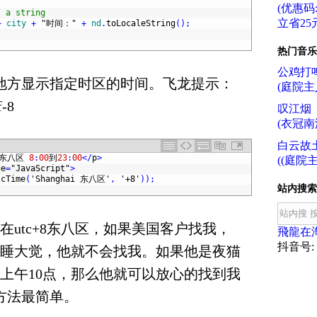
(优惠码:f
s a string
立省25元
+
city
+
"时间："
+
nd
.
toLocaleString
(
)
;
热门音乐
公鸡打
y某地方显示指定时区的时间。飞龙提示：
(庭院主
-8
叹江烟
(衣冠南
白云故
东八区
8
:
00
到
23
:
00
<
/
p
>
((庭院主
ge
=
"JavaScript"
>
lcTime
(
'Shanghai 东八区'
,
'+8'
)
)
;
站内搜索
在utc+8东八区，如果美国客户找我，
飛龍在
抖音号: f
睡大觉，他就不会找我。如果他是夜猫
上午10点，那么他就可以放心的找到我
现方法最简单。