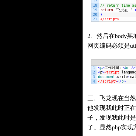
17
18
// return time a
19
return
"飞龙在 "
20
}
21
</script>
2、然后在bod
网页编码必须是utf
1
<
p
>
工作时间：
<
br
/
>
2
<
p
>
<script 
langua
3
document
.
write
(
ca
4
</script>
<
/
p
>
三、飞龙现在当然
他发现我此时正在
子，发现我此时是
了。显然php实