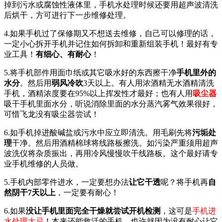
掉到污水或腐蚀性液体里，手机水处理时候还要用超声波清洗
后烘干，方可进行下一步维修处理。
4.如果手机过了保修期又不想送去维修，自己可以修理的话，
一定小心拆开手机并记住如何拆卸和重新组装手机！最好有专
业工具！
有细心、有耐心
！
5.将手机部件用面巾纸或其它吸水好的东西擦干净
手机里外的
水分
。然后用
弱风冷吹
3天以上。有人用浓酒精无水酒精清洗
手机，酒精浓度要在95%以上挥发性才最好；也有人用
吸尘器
吸干手机里面水分，听说消除里面的水分蒸汽雾气效果很好，
可惜飞龙没有吸尘器尝试！
6.如手机掉进酸碱盐或污水中应立即清洗。用毛刷先将
污垢处
理
干净。然后用酒精棉球将线路板擦洗。如污染严重须用超声
波洗仪将杂质振出，再用冷风慢慢吹干线路板。这个最好请专
业手机维修的人员做。
5.手机内部零件进水，一定要想办法
让它干透
呢？将手机再
自
然阴干7天以上
，一定要有耐心！
6.如果
没让手机里面完全干燥就尝试开机检测
，这可是
手机进
水处理大忌
！本来还能救活的手机，也许就因为没有耐心让它