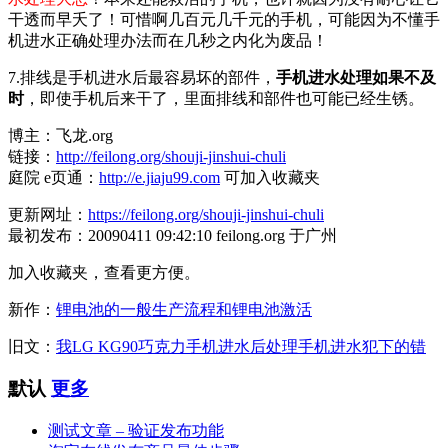
干透而早夭了！可惜啊几百元几千元的手机，可能因为不懂手
机进水正确处理办法而在几秒之内化为废品！
7.排线是手机进水后最容易坏的部件，
手机进水处理如果不及
时
，即使手机后来干了，里面排线和部件也可能已经生锈。
博主：飞龙.org
链接：
http://feilong.org/shouji-jinshui-chuli
庭院 e页通：
http://e.jiaju99.com
可加入收藏夹
更新网址：
https://feilong.org/shouji-jinshui-chuli
最初发布：20090411 09:42:10 feilong.org 于广州
加入收藏夹，查看更方便。
新作：
锂电池的一般生产流程和锂电池激活
旧文：
我LG KG90巧克力手机进水后处理手机进水犯下的错
默认
更多
测试文章 – 验证发布功能