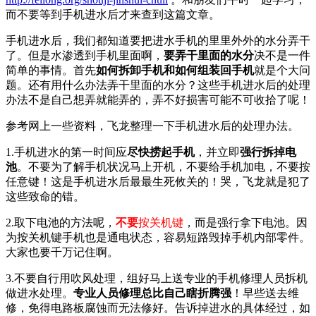
而不要等到手机进水后才来查到这篇文章。
手机进水后，我们都知道要把进水手机的里里外外的水分弄干
了。但是水渗透到手机里面啊，
要弄干里面的水分
决不是一件
简单的事情。首先
如何拆卸手机和如何组装回手机
就是个大问
题。还有用什么办法弄干里面的水分？这些手机进水后的处理
办法不是自己想弄就能弄的，弄不好损害可能不可收拾了呢！
参考网上一些资料，飞龙整理一下手机进水后的处理办法。
1.手机进水的第一时间应
尽快捞起手机
，并立即
强行拆掉电
池
。不要为了解手机状况马上开机，不要给手机加电，不要按
任意键！这是手机进水后最最生死攸关的！哭，飞龙就是犯了
这些致命的错。
2.取下电池的方法呢，
不要
按关机键
，而是强行拿下电池。因
为按关机键手机也是通电状态，容易短路毁掉手机内部零件。
大家也要千万记住啊。
3.不要自行用吹风处理，组好马上送专业的手机修理人员拆机
做进水处理。
专业人员修理总比自己瞎折腾强
！早些送去维
修，免得电路板腐蚀而无法修好。告诉掉进水的具体经过，如