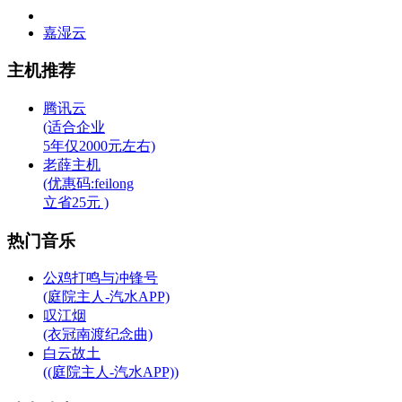
嘉湿云
主机推荐
腾讯云
(适合企业
5年仅2000元左右)
老薛主机
(优惠码:feilong
立省25元 )
热门音乐
公鸡打鸣与冲锋号
(庭院主人-汽水APP)
叹江烟
(衣冠南渡纪念曲)
白云故土
((庭院主人-汽水APP))