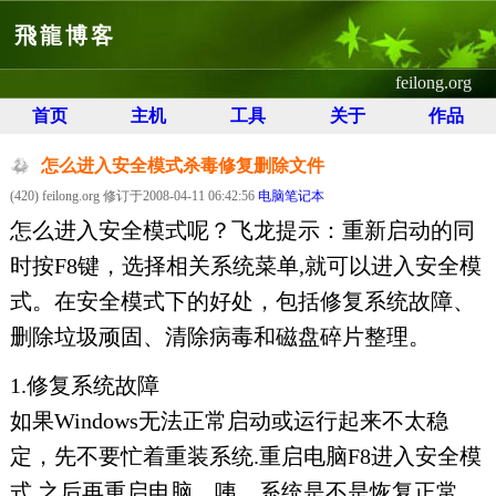
飛龍博客
feilong.org
首页
主机
工具
关于
作品
怎么进入安全模式杀毒修复删除文件
(420) feilong.org 修订于2008-04-11 06:42:56
电脑笔记本
怎么进入安全模式呢？飞龙提示：重新启动的同
时按F8键，选择相关系统菜单,就可以进入安全模
式。在安全模式下的好处，包括修复系统故障、
删除垃圾顽固、清除病毒和磁盘碎片整理。
1.修复系统故障
如果Windows无法正常启动或运行起来不太稳
定，先不要忙着重装系统.重启电脑F8进入安全模
式,之后再重启电脑。咦，系统是不是恢复正常