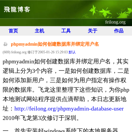
飛龍博客
feilong.org
首页
主机
工具
关于
作品
phpmyadmin如何创建数据库并绑定用户名
(669) feilong.org 修订于2005-01-26 15:29:03
默认
phpmyadmin如何创建数据库并绑定用户名，其实
逻辑上分为3个内容，一是如何创建数据库，二是
如何添加新用户，三是如何为用户指定有操作权
限的数据库。飞龙这里整理下这些知识，为你php
本地测试网站程序提供点滴帮助，本日志更新地
址：
http://feilong.org/phpmyadmin-database-user
2010年飞龙第3次修订于深圳。
一、首先安装好windows系统下的本地服务器